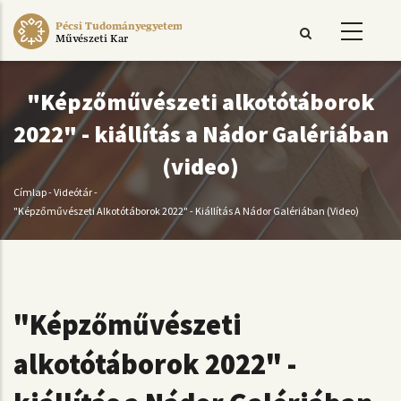
Ugrás
Pécsi Tudományegyetem
a
Művészeti Kar
tartalomra
"Képzőművészeti alkotótáborok
2022" - kiállítás a Nádor Galériában
(video)
Címlap
-
Videótár
-
Morzsa
"Képzőművészeti Alkotótáborok 2022" - Kiállítás A Nádor Galériában (video)
"Képzőművészeti
alkotótáborok 2022" -