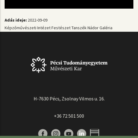
Adás ideje:
2022-09-09
Képzőművészeti Intézet
Festészet Tanszék
Nádor Galéria
H-7630 Pécs, Zsolnay Vilmos u. 16.
+36 72 501 500