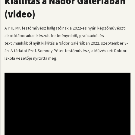
kiállítás a Nádor Galériában
(video)
A PTE MK festőművész hallgatóinak a 2022-es nyári képzőművészti
alkotótáboraiban készült festményeiből, grafikáiból és
textilmunkáiból nyílt kiállítás a Nádor Galériában 2022. szeptember 8-
án. A tárlatot Prof. Somody Péter festőművész, a Művészeti Doktori
Iskola vezetője nyitotta meg.