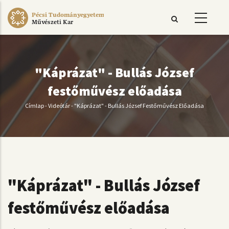
Ugrás
Pécsi Tudományegyetem
a
Művészeti Kar
tartalomra
"Káprázat" - Bullás József
festőművész előadása
Címlap
-
Videótár
-
"Káprázat" - Bullás József Festőművész Előadása
Morzsa
"Káprázat" - Bullás József
festőművész előadása