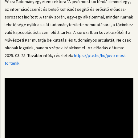
Pécsi Tudományegyetem rektora "A jövő most történik" címmel egy,
az információcserét és belső kohéziót segítő és erősítő előadás-
sorozatot indított. A tanév során, egy-egy alkalommal, minden Karnak
lehetősége nyílik a saját tudományterülete bemutatására, a főcímhez
való kapcsolódást szem előtt tartva. A sorozatban következőként a
Művészeti Kar mutatja be kutatási és tudományos arculatát, Ne csak
okosak legyünk, hanem szépek is! alcímmel. Az előadás dátuma:
2025. 03. 25. További infók, részletek:
https://pte.hu/hu/jovo-most-
tortenik