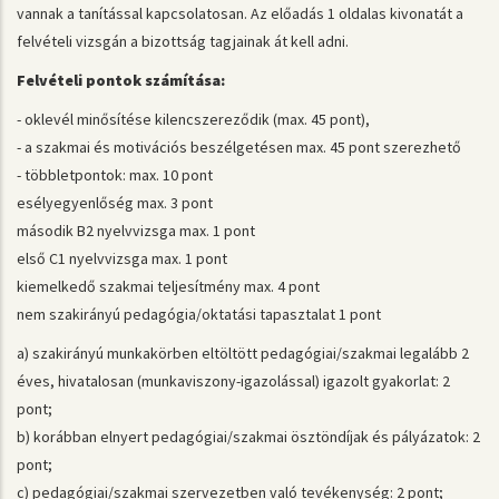
vannak a tanítással kapcsolatosan. Az előadás 1 oldalas kivonatát a
felvételi vizsgán a bizottság tagjainak át kell adni.
Felvételi pontok számítása:
- oklevél minősítése kilencszereződik (max. 45 pont),
- a szakmai és motivációs beszélgetésen max. 45 pont szerezhető
- többletpontok: max. 10 pont
esélyegyenlőség max. 3 pont
második B2 nyelvvizsga max. 1 pont
első C1 nyelvvizsga max. 1 pont
kiemelkedő szakmai teljesítmény max. 4 pont
nem szakirányú pedagógia/oktatási tapasztalat 1 pont
a) szakirányú munkakörben eltöltött pedagógiai/szakmai legalább 2
éves, hivatalosan (munkaviszony-igazolással) igazolt gyakorlat: 2
pont;
b) korábban elnyert pedagógiai/szakmai ösztöndíjak és pályázatok: 2
pont;
c) pedagógiai/szakmai szervezetben való tevékenység: 2 pont;