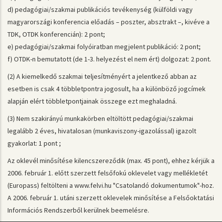
d) pedagógiai/szakmai publikációs tevékenység (külföldi vagy
magyarországi konferencia előadás – poszter, absztrakt –, kivéve a
TDK, OTDK konferencián): 2 pont;
e) pedagógiai/szakmai folyóiratban megjelent publikáció: 2 pont;
f) OTDK-n bemutatott (de 1-3. helyezést el nem ért) dolgozat: 2 pont.
(2) A kiemelkedő szakmai teljesítményért a jelentkező abban az
esetben is csak 4 többletpontra jogosult, ha a különböző jogcímek
alapján elért többletpontjainak összege ezt meghaladná.
(3) Nem szakirányú munkakörben eltöltött pedagógiai/szakmai
legalább 2 éves, hivatalosan (munkaviszony-igazolással) igazolt
gyakorlat: 1 pont ;
Az oklevél minősítése kilencszereződik (max. 45 pont), ehhez kérjük a
2006. február 1. előtt szerzett felsőfokú oklevelet vagy mellékletét
(Europass) feltölteni a www.felvi.hu "Csatolandó dokumentumok"-hoz.
A 2006. február 1. utáni szerzett oklevelek minősítése a Felsőoktatási
Információs Rendszerből kerülnek beemelésre.