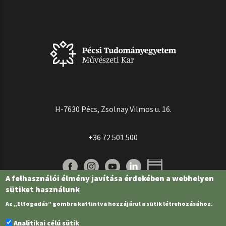
H-7630 Pécs, Zsolnay Vilmos u. 16.
+36 72 501 500
A felhasználói élmény javítása érdekében a webhelyen
sütiket használunk
Az „Elfogadás” gombra kattintva hozzájárul a sütik létrehozásához.
Analitikai célú sütik