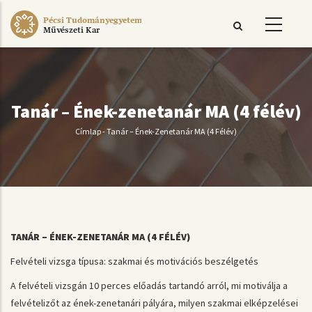
Ugrás
Pécsi Tudományegyetem
a
Művészeti Kar
tartalomra
Tanár – Ének-zenetanár MA (4 félév)
Címlap
-
Tanár – Ének-Zenetanár MA (4 Félév)
Morzsa
TANÁR – ÉNEK-ZENETANÁR MA (4 FÉLÉV)
Felvételi vizsga típusa: szakmai és motivációs beszélgetés
A felvételi vizsgán 10 perces előadás tartandó arról, mi motiválja a
felvételizőt az ének-zenetanári pályára, milyen szakmai elképzelései