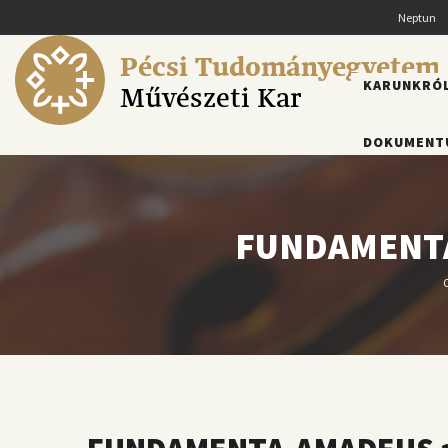
Ugrás
Neptun
a
tartalomra
Pécsi Tudományegyetem
FŐMENÜ
KARUNKRÓ
Művészeti Kar
DOKUMENT
FUNDAMENTA-