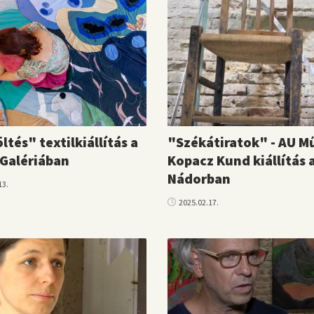
ltés" textilkiállítás a
"Székátiratok" - AU M
Galériában
Kopacz Kund kiállítás 
Nádorban
13.
2025.02.17.