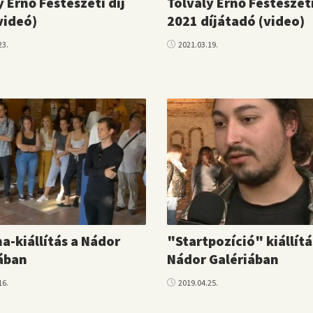
y Ernő Festészeti díj
Tolvaly Ernő Festészeti
videó)
2021 díjátadó (video)
23.
2021.03.19.
a-kiállítás a Nádor
"Startpozíció" kiállítá
ában
Nádor Galériában
16.
2019.04.25.