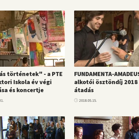
ás történetek" - a PTE
FUNDAMENTA-AMADEU
tori Iskola év végi
alkotói ösztöndíj 2018
tása és koncertje
átadás
31.
2018.05.15.