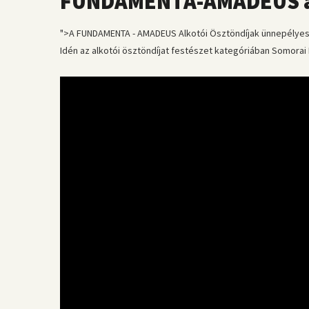
FUNDAMENTA-AMADEUS alk
">A FUNDAMENTA - AMADEUS Alkotói Ösztöndíjak ünnepélyes át
Idén az alkotói ösztöndíjat festészet kategóriában Somorai 