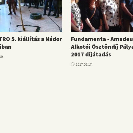
TRO 5. kiállítás a Nádor
Fundamenta - Amadeu
ában
Alkotói Ösztöndíj Pály
2017 díjátadás
30.
2017.05.17.