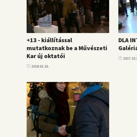
+13 - kiállítással
DLA IN
mutatkoznak be a Művészeti
Galéri
Kar új oktatói
2017.10.
2018.01.16.