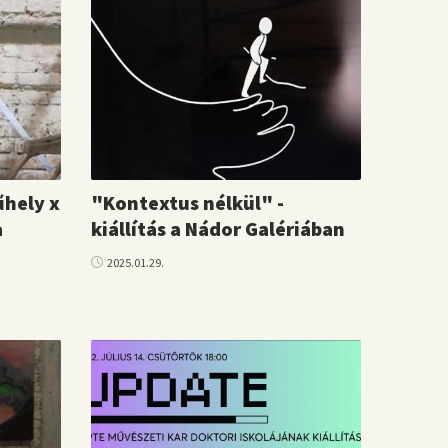
űhely x
"Kontextus nélkül" -
a
kiállítás a Nádor Galériában
2025.01.29.