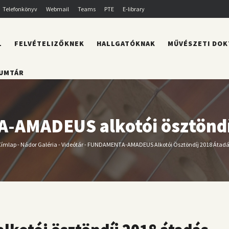
Telefonkönyv
Webmail
Teams
PTE
E-library
L
FELVÉTELIZŐKNEK
HALLGATÓKNAK
MŰVÉSZETI DOK
UMTÁR
AMADEUS alkotói ösztöndíj
Címlap
-
Nádor Galéria
-
Videótár
-
FUNDAMENTA-AMADEUS Alkotói Ösztöndíj 2018 Átadá
Morzsa