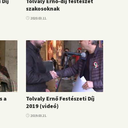
 Díj
Tolvaly Ernő-díj festészet
szakosoknak
2020.03.11.
s a
Tolvaly Ernő Festészeti Díj
2019 (videó)
2019.03.21.