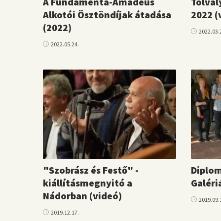
A Fundamenta-Amadeus
Tolval
Alkotói Ösztöndíjak átadása
2022 (
(2022)
2022.03.
2022.05.24.
"Szobrász és Festő" -
Diplom
kiállításmegnyitó a
Galéri
Nádorban (videó)
2019.09.
2019.12.17.