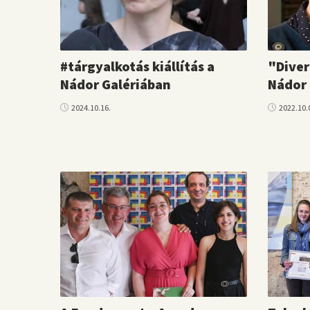
#tárgyalkotás kiállítás a
"Diver
Nádor Galériában
Nádor 
2024.10.16.
2022.10.