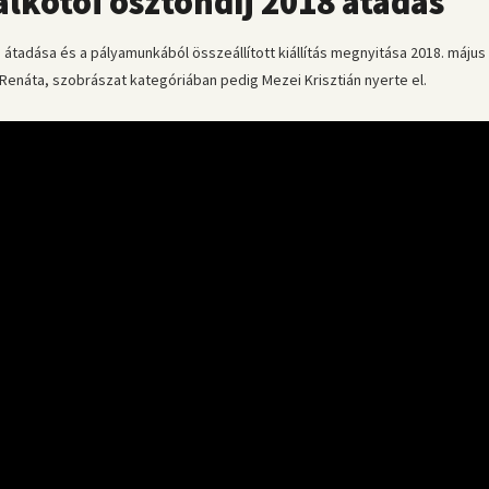
otói ösztöndíj 2018 átadás
adása és a pályamunkából összeállított kiállítás megnyitása 2018. május 4
Renáta, szobrászat kategóriában pedig Mezei Krisztián nyerte el.