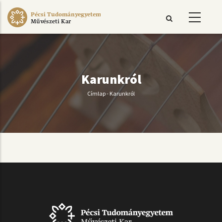
Ugrás
Pécsi Tudományegyetem
a
Művészeti Kar
tartalomra
Karunkról
Címlap
-
Karunkról
Morzsa