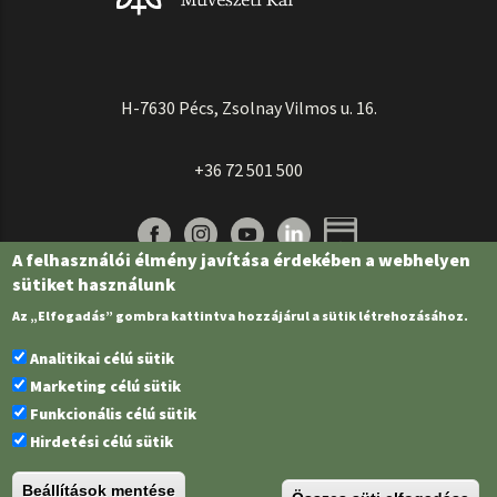
H-7630 Pécs, Zsolnay Vilmos u. 16.
+36 72 501 500
A felhasználói élmény javítása érdekében a webhelyen
sütiket használunk
Az „Elfogadás” gombra kattintva hozzájárul a sütik létrehozásához.
Analitikai célú sütik
Marketing célú sütik
Funkcionális célú sütik
Pécsi Tudományegyetem | Kancellária |
Informatikai és Innovációs Igazgatóság
Hirdetési célú sütik
| Portál csoport - 2022.
Beállítások mentése