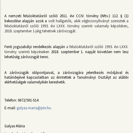
A nemzeti felsőoktatásról szóló 2011. évi CCIV. törvény (Nftv.) 112. § (1)
bekezdése alapján azok a
volt hallgatók, akik végbizonyítványt szereztek a
felsőoktatásról szóló 1993. évi LXXX. törvény szerinti valamely képzésben,
2018. szeptember 1-jéig tehetnek záróvizsgát.
Fenti jogszabályi rendelkezés alapján
a felsőoktatásról szóló 1993. évi LXXX.
törvény szerinti képzéseken
2018. szeptember 1. napját követően nem lesz
lehetőség záróvizsgát tenni.
A záróvizsgák időpontjaival, a záróvizsgára jelentkezés módjával és
határidejével kapcsolatban az érintettek a Tanulmányi Osztályt az alábbi
elérhetőségek valamelyikén kereshetik.
Telefon: 0672/501-514
E-mail:
galyas.maria@pte.hu
Galyas Mária