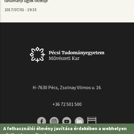
tanulmányi ügyek vezetője
2017/07/01 - 19:33
H-7630 Pécs, Zsolnay Vilmos u. 16.
+36 72 501 500
A felhasználói élmény javítása érdekében a webhelyen