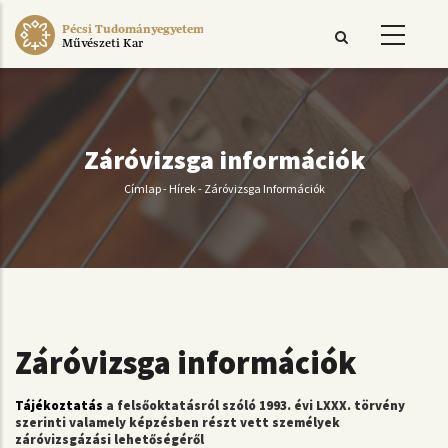
Ugrás
Pécsi Tudományegyetem
a
Művészeti Kar
tartalomra
Záróvizsga információk
Címlap
-
Hírek
-
Záróvizsga Információk
Morzsa
Záróvizsga információk
Tájékoztatás
a felsőoktatásról szóló 1993. évi LXXX. törvény
szerinti valamely képzésben részt vett személyek
záróvizsgázási lehetőségéről