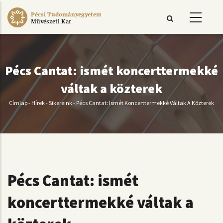
Ugrás
Pécsi Tudományegyetem
a
Művészeti Kar
tartalomra
Pécs Cantat: ismét koncerttermekké
váltak a közterek
Címlap
-
Hírek
-
Sikereink
-
Pécs Cantat: Ismét Koncerttermekké Váltak A Közterek
Morzsa
Pécs Cantat: ismét
koncerttermekké váltak a