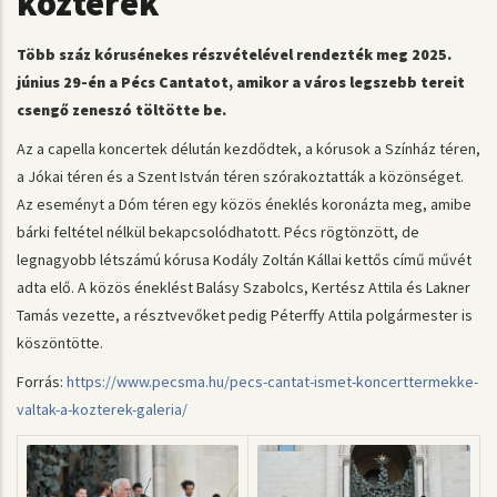
közterek
Több száz kórusénekes részvételével rendezték meg 2025.
június 29-én a Pécs Cantatot, amikor a város legszebb tereit
csengő zeneszó töltötte be.
Az a capella koncertek délután kezdődtek, a kórusok a Színház téren,
a Jókai téren és a Szent István téren szórakoztatták a közönséget.
Az eseményt a Dóm téren egy közös éneklés koronázta meg, amibe
bárki feltétel nélkül bekapcsolódhatott. Pécs rögtönzött, de
legnagyobb létszámú kórusa Kodály Zoltán Kállai kettős című művét
adta elő. A közös éneklést Balásy Szabolcs, Kertész Attila és Lakner
Tamás vezette, a résztvevőket pedig Péterffy Attila polgármester is
köszöntötte.
Forrás:
https://www.pecsma.hu/pecs-cantat-ismet-koncerttermekke-
valtak-a-kozterek-galeria/