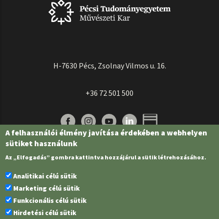
H-7630 Pécs, Zsolnay Vilmos u. 16.
+36 72 501 500
A felhasználói élmény javítása érdekében a webhelyen
sütiket használunk
Az „Elfogadás” gombra kattintva hozzájárul a sütik létrehozásához.
Analitikai célú sütik
Marketing célú sütik
Funkcionális célú sütik
Pécsi Tudományegyetem | Kancellária |
Informatikai és Innovációs Igazgatóság
Hirdetési célú sütik