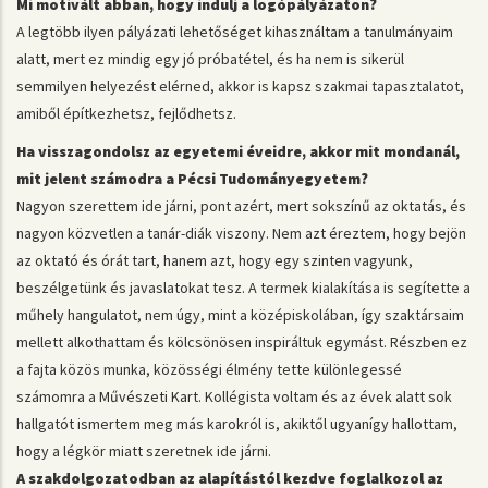
Mi motivált abban, hogy indulj a logópályázaton?
A legtöbb ilyen pályázati lehetőséget kihasználtam a tanulmányaim
alatt, mert ez mindig egy jó próbatétel, és ha nem is sikerül
semmilyen helyezést elérned, akkor is kapsz szakmai tapasztalatot,
amiből építkezhetsz, fejlődhetsz.
Image
Ha visszagondolsz az egyetemi éveidre, akkor mit mondanál,
mit jelent számodra a Pécsi Tudományegyetem?
Nagyon szerettem ide járni, pont azért, mert sokszínű az oktatás, és
nagyon közvetlen a tanár-diák viszony. Nem azt éreztem, hogy bejön
az oktató és órát tart, hanem azt, hogy egy szinten vagyunk,
beszélgetünk és javaslatokat tesz. A termek kialakítása is segítette a
műhely hangulatot, nem úgy, mint a középiskolában, így szaktársaim
mellett alkothattam és kölcsönösen inspiráltuk egymást. Részben ez
a fajta közös munka, közösségi élmény tette különlegessé
számomra a
Művészeti Kar
t. Kollégista voltam és az évek alatt sok
hallgatót ismertem meg más karokról is, akiktől ugyanígy hallottam,
hogy a légkör miatt szeretnek ide járni.
A szakdolgozatodban az alapítástól kezdve foglalkozol az