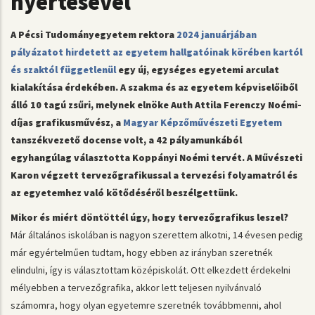
nyertesével
A Pécsi Tudományegyetem rektora
2024 januárjában
pályázatot hirdetett az egyetem hallgatóinak körében kartól
és szaktól függetlenül
egy új, egységes egyetemi arculat
kialakítása érdekében. A szakma és az egyetem képviselőiből
álló 10 tagú zsűri, melynek elnöke Auth Attila Ferenczy Noémi-
díjas grafikusművész, a
Magyar Képzőművészeti Egyetem
tanszékvezető docense volt, a 42 pályamunkából
egyhangúlag választotta Koppányi Noémi tervét. A Művészeti
Karon végzett tervezőgrafikussal a tervezési folyamatról és
az egyetemhez való kötődéséről beszélgettünk.
Mikor és miért döntöttél úgy, hogy tervezőgrafikus leszel?
Már általános iskolában is nagyon szerettem alkotni, 14 évesen pedig
már egyértelműen tudtam, hogy ebben az irányban szeretnék
elindulni, így is választottam középiskolát. Ott elkezdett érdekelni
mélyebben a tervezőgrafika, akkor lett teljesen nyilvánvaló
számomra, hogy olyan egyetemre szeretnék továbbmenni, ahol