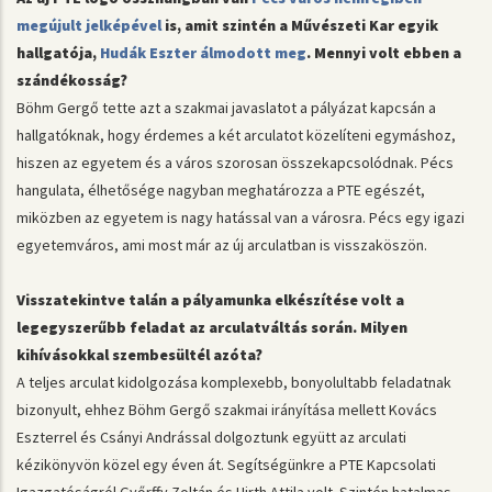
megújult jelképével
is, amit szintén a Művészeti Kar egyik
hallgatója,
Hudák Eszter álmodott meg
. Mennyi volt ebben a
szándékosság?
Böhm Gergő tette azt a szakmai javaslatot a pályázat kapcsán a
hallgatóknak, hogy érdemes a két arculatot közelíteni egymáshoz,
hiszen az egyetem és a város szorosan összekapcsolódnak. Pécs
hangulata, élhetősége nagyban meghatározza a PTE egészét,
miközben az egyetem is nagy hatással van a városra. Pécs egy igazi
egyetemváros, ami most már az új arculatban is visszaköszön.
Visszatekintve talán a pályamunka elkészítése volt a
legegyszerűbb feladat az arculatváltás során. Milyen
kihívásokkal szembesültél azóta?
A teljes arculat kidolgozása komplexebb, bonyolultabb feladatnak
bizonyult, ehhez Böhm Gergő szakmai irányítása mellett Kovács
Eszterrel és Csányi Andrással dolgoztunk együtt az arculati
kézikönyvön közel egy éven át. Segítségünkre a PTE Kapcsolati