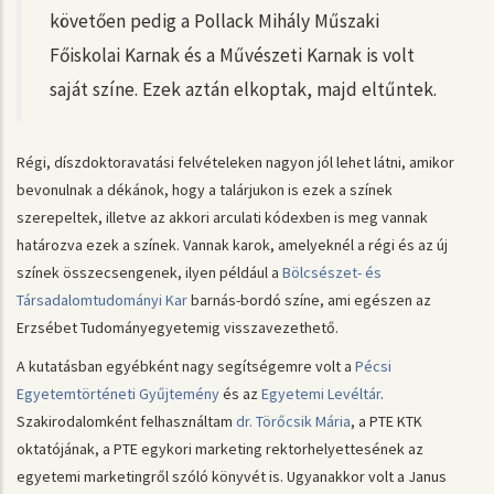
követően pedig a Pollack Mihály Műszaki
Főiskolai Karnak és a Művészeti Karnak is volt
saját színe. Ezek aztán elkoptak, majd eltűntek.
Régi, díszdoktoravatási felvételeken nagyon jól lehet látni, amikor
bevonulnak a dékánok, hogy a talárjukon is ezek a színek
szerepeltek, illetve az akkori arculati kódexben is meg vannak
határozva ezek a színek. Vannak karok, amelyeknél a régi és az új
színek összecsengenek, ilyen például a
Bölcsészet- és
Társadalomtudományi Kar
barnás-bordó színe, ami egészen az
Erzsébet Tudományegyetemig visszavezethető.
A kutatásban egyébként nagy segítségemre volt a
Pécsi
Egyetemtörténeti Gyűjtemény
és az
Egyetemi Levéltár
.
Szakirodalomként felhasználtam
dr. Törőcsik Mária
, a PTE KTK
oktatójának, a PTE egykori marketing rektorhelyettesének az
egyetemi marketingről szóló könyvét is. Ugyanakkor volt a Janus