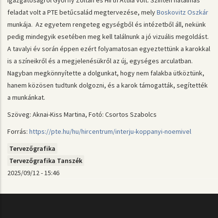
Igazgatóságról Győrffy Zoltán és Hirth Attila volt. Szintén hatalmas
feladat volt a PTE betűcsalád megtervezése, mely
Boskovitz Oszkár
munkája. Az egyetem rengeteg egységből és intézetből áll, nekünk
pedig mindegyik esetében meg kell találnunk a jó vizuális megoldást.
A tavalyi év során éppen ezért folyamatosan egyeztettünk a karokkal
is a színeikről és a megjelenésükről az új, egységes arculatban.
Nagyban megkönnyítette a dolgunkat, hogy nem falakba ütköztünk,
hanem közösen tudtunk dolgozni, és a karok támogatták, segítették
a munkánkat.
Szöveg: Aknai-Kiss Martina, Fotó: Csortos Szabolcs
Forrás:
https://pte.hu/hu/hircentrum/interju-koppanyi-noemivel
Tervezőgrafika
Tervezőgrafika Tanszék
2025/09/12 - 15:46