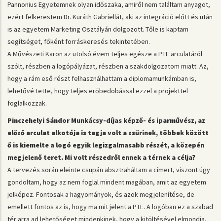
Pannonius Egyetemnek olyan időszaka, amiről nem találtam anyagot,
ezért felkerestem Dr. Kuráth Gabriellát, aki az integráció előtt és után
is az egyetem Marketing Osztályán dolgozott. Tőle is kaptam
segítséget, főként forráskeresés tekintetében.
A Művészeti Karon az utolsó évem teljes egésze a PTE arculatáról
szólt, részben a logópályázat, részben a szakdolgozatom miatt. Az,
hogy a rám eső részt felhasználhattam a diplomamunkámban is,
lehetővé tette, hogy teljes erőbedobással ezzel a projekttel
foglalkozzak.
Pinczehelyi Sándor Munkácsy-díjas képző- és iparművész, az
előző arculat alkotója is tagja volt a zsűrinek, többek között
ő is kiemelte a logó egyik legizgalmasabb részét, a közepén
megjelenő teret. Mi volt részedről ennek a térnek a célja?
A tervezés során eleinte csupán absztraháltam a címert, viszont úgy
gondoltam, hogy az nem foglal mindent magában, amit az egyetem
jelképez. Fontosak a hagyományok, és azok megjelenítése, de
emellett fontos az is, hogy ma mit jelent a PTE. A logóban ez a szabad
tér arra ad lehetőséget mindenkinek, hogy a kitöltésével elmondja,