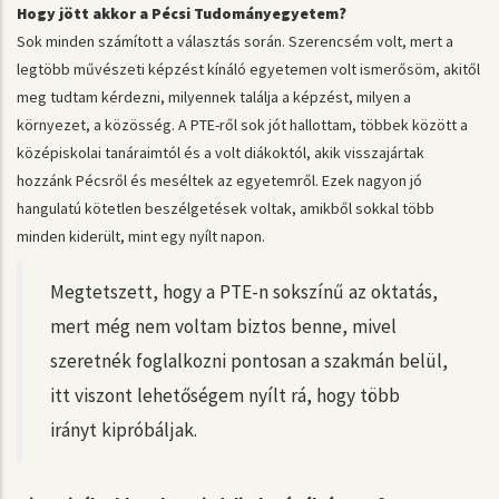
Hogy jött akkor a Pécsi Tudományegyetem?
Sok minden számított a választás során. Szerencsém volt, mert a
legtöbb művészeti képzést kínáló egyetemen volt ismerősöm, akitől
meg tudtam kérdezni, milyennek találja a képzést, milyen a
környezet, a közösség. A PTE-ről sok jót hallottam, többek között a
középiskolai tanáraimtól és a volt diákoktól, akik visszajártak
hozzánk Pécsről és meséltek az egyetemről. Ezek nagyon jó
hangulatú kötetlen beszélgetések voltak, amikből sokkal több
minden kiderült, mint egy nyílt napon.
Megtetszett, hogy a PTE-n sokszínű az oktatás,
mert még nem voltam biztos benne, mivel
szeretnék foglalkozni pontosan a szakmán belül,
itt viszont lehetőségem nyílt rá, hogy több
irányt kipróbáljak.