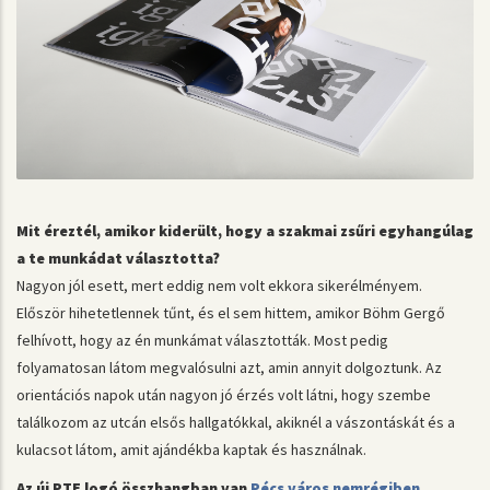
Mit éreztél, amikor kiderült, hogy a szakmai zsűri egyhangúlag
a te munkádat választotta?
Nagyon jól esett, mert eddig nem volt ekkora sikerélményem.
Először hihetetlennek tűnt, és el sem hittem, amikor Böhm Gergő
felhívott, hogy az én munkámat választották. Most pedig
folyamatosan látom megvalósulni azt, amin annyit dolgoztunk. Az
orientációs napok után nagyon jó érzés volt látni, hogy szembe
találkozom az utcán elsős hallgatókkal, akiknél a vászontáskát és a
kulacsot látom, amit ajándékba kaptak és használnak.
Az új PTE logó összhangban van
Pécs város nemrégiben