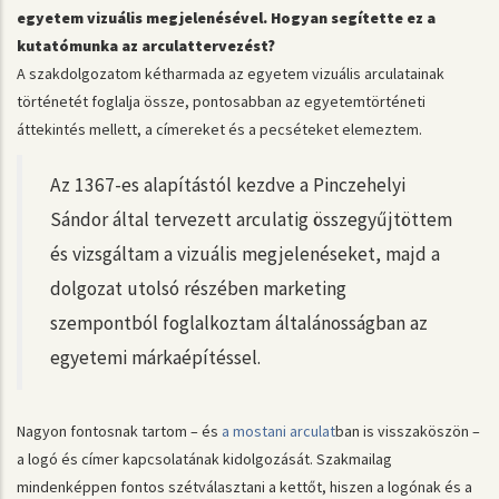
egyetem vizuális megjelenésével. Hogyan segítette ez a
kutatómunka az arculattervezést?
A szakdolgozatom kétharmada az egyetem vizuális arculatainak
történetét foglalja össze, pontosabban az egyetemtörténeti
áttekintés mellett, a címereket és a pecséteket elemeztem.
Az 1367-es alapítástól kezdve a Pinczehelyi
Sándor által tervezett arculatig összegyűjtöttem
és vizsgáltam a vizuális megjelenéseket, majd a
dolgozat utolsó részében marketing
szempontból foglalkoztam általánosságban az
egyetemi márkaépítéssel.
Nagyon fontosnak tartom – és
a mostani arculat
ban is visszaköszön –
a logó és címer kapcsolatának kidolgozását. Szakmailag
mindenképpen fontos szétválasztani a kettőt, hiszen a logónak és a