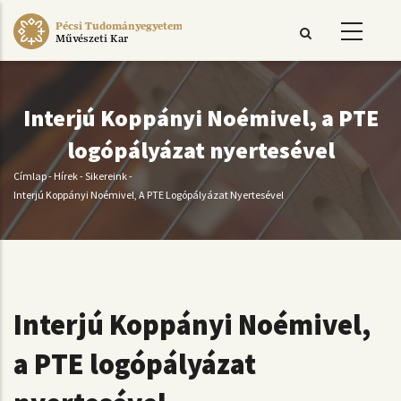
Ugrás
Pécsi Tudományegyetem
a
Művészeti Kar
tartalomra
Interjú Koppányi Noémivel, a PTE
logópályázat nyertesével
Címlap
-
Hírek
-
Sikereink
-
Morzsa
Interjú Koppányi Noémivel, A PTE Logópályázat Nyertesével
Interjú Koppányi Noémivel,
a PTE logópályázat