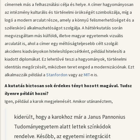
címernek más a felhasználási célja és helye. A címer hagyományosan
az intézmény kulturális és történelmi örökségét szimbolizálja, míg a
logó a modern arculat része, amely a könnyű felismerhetőséget és a
széleskörű alkalmazhatóságot szolgálja. A háttérkutatás során
megvizsgáltam más külföldi, illetve magyar egyetemek vizuális
arculatát is, ahol a címer egy méltóságteljesebb célt szolgál:
akcidens kiadványokon hitelesítőpecsétként, például hitelesíti a
kiadott diplomákat. Ez lehetővé teszi a hagyományok, történelmi
identitás megőrzését, miközben teret enged a modernizációnak. Ezt
alkalmazzák például a
Stanfordon
vagy az
MIT
-n is.
A kutatás biztosan sok érdekes tényt hozott magával. Tudsz
ilyenre példát hozni?
Igen, például a karok megjelenését. Amikor utánanéztem,
kiderült, hogy a karokhoz már a Janus Pannonius
Tudományegyetem alatt lettek színkódok
rendelve. Később, az egyetemi integrációt