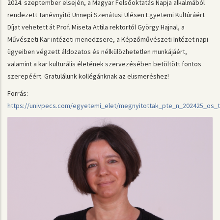
2024. szeptember elsején, a Magyar Felsőoktatás Napja alkalmából
rendezett Tanévnyitó Ünnepi Szenátusi Ülésen Egyetemi Kultúráért
Díjat vehetett át Prof. Miseta Attila rektortól György Hajnal, a
Művészeti Kar intézeti menedzsere, a Képzőművészeti Intézet napi
ügyeiben végzett áldozatos és nélkülözhetetlen munkájáért,
valamint a kar kulturális életének szervezésében betöltött fontos
szerepéért. Gratulálunk kollégánknak az elismeréshez!
Forrás:
https://univpecs.com/egyetemi_elet/megnyitottak_pte_n_202425_os_