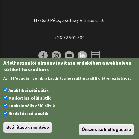
H-7630 Pécs, Zsolnay Vilmos u. 16.
+36 72 501 500
A felhasználói élmény javítása érdekében a webhelyen
sütiket használunk
Az „Elfogadás” gombra kattintva hozzájárul a sütik létrehozásához.
Analitikai célú sütik
Marketing célú sütik
Funkcionális célú sütik
Pécsi Tudományegyetem | Kancellária |
Informatikai és Innovációs Igazgatóság
Hirdetési célú sütik
| Portál csoport - 2022.
Beállítások mentése
Összes süti elfogadása
PTE Login