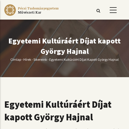
Ugrás
Pécsi Tudományegyetem
a
Művészeti Kar
tartalomra
Egyetemi Kultúráért Díjat kapott
György Hajnal
Címlap
-
Hírek
-
Sikereink
-
Egyetemi Kultúráért Díjat Kapott György Hajnal
Morzsa
Egyetemi Kultúráért Díjat
kapott György Hajnal