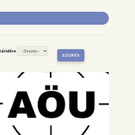
táridőre