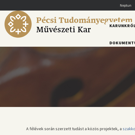
Ugrás
Neptun
a
tartalomra
Pécsi Tudományegyetem
FŐMENÜ
KARUNKRÓ
Művészeti Kar
DOKUMENT
A félévek során szerzett tudást a közös projektek, a
szakko