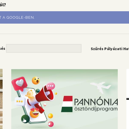
ól?
T A GOOGLE-BEN.
sés
Szűrés Pályázati Ha