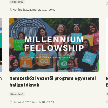
Közérdekű
Határidő: 2026. március 10. - 00:00
m
Nemzetközi vezetői program egyetemi
hallgatóknak
Közérdekű
Határidő: 2026. február 28. - 23:59