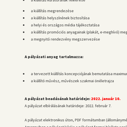
a kiállítás kurátorának felkérése
a kiállítás megrendezése
a kiállítás helyszínének biztosítása
a helyi és országos média tájékoztatása
a kiállítás promóciós anyagainak (plakát, e-meghívó) me
a megnyitó rendezvény megszervezése
A pályázati anyag tartalmazza:
a tervezett kiállítás koncepciójának bemutatása maximu
a kiállító művész, művészek szakmai önéletrajza
A pályázat beadásának határideje:
2022. január 10.
A pályázat elbírálásának határideje: 2022. február 7.
A pályázat elektronikus úton, PDF formátumban (állománymér
Amennyiben a pályázat kiírója a pályázat formai bírálata sor