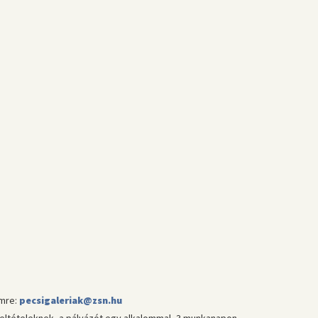
mre:
pecsigaleriak@zsn.hu
t feltételeknek, a pályázót egy alkalommal, 3 munkanapon