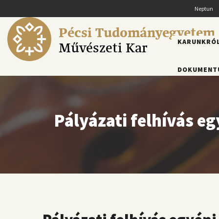
Ugrás
Neptun
a
tartalomra
Pécsi Tudományegyetem
FŐMENÜ
KARUNKRÓ
Művészeti Kar
DOKUMENT
Pályázati felhívás eg