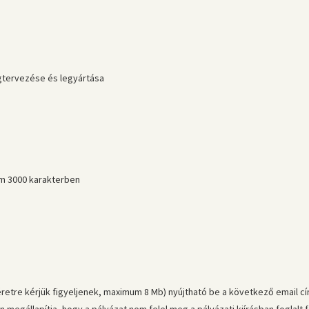
gtervezése és legyártása
m 3000 karakterben
etre kérjük figyeljenek, maximum 8 Mb) nyújtható be a következő email cí
án megállapítja, hogy a pályázat nem felel meg a pályázati kiírásban foglal