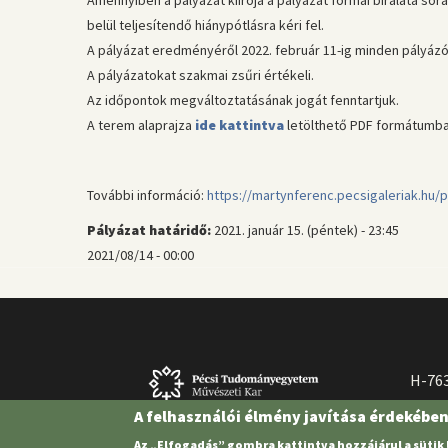
belül teljesítendő hiánypótlásra kéri fel.
A pályázat eredményéről 2022. február 11-ig minden pályázó
A pályázatokat szakmai zsűri értékeli.
Az időpontok megváltoztatásának jogát fenntartjuk.
A terem alaprajza
ide kattintva
letölthető PDF formátumba
További információ:
https://martynferenc.pecsigaleriak.hu/p
Pályázat határidő:
2021. január 15. (péntek) - 23:45
2021/08/14 - 00:00
H-763
A felhasználói élmény javítása érdekébe
Az „Elfogadás” gombra kattintva hozzájárul a sütik