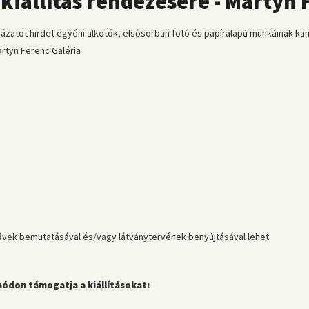
 kiállítás rendezésére - Martyn 
yázatot hirdet egyéni alkotók, elsősorban fotó és papíralapú munkáinak kam
rtyn Ferenc Galéria
ó művek bemutatásával és/vagy látványtervének benyújtásával lehet.
módon támogatja a kiállításokat: