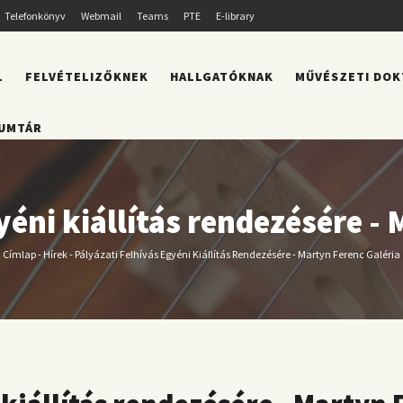
Telefonkönyv
Webmail
Teams
PTE
E-library
L
FELVÉTELIZŐKNEK
HALLGATÓKNAK
MŰVÉSZETI DOK
UMTÁR
yéni kiállítás rendezésére -
Címlap
-
Hírek
-
Pályázati Felhívás Egyéni Kiállítás Rendezésére - Martyn Ferenc Galéria
Morzsa