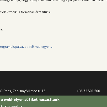
t elektronikus formában értesítünk.
n.
rogramok/palyazati-felhivas-egyen...
0 Pécs, Zsolnay Vilmos u. 16.
+36 72 501 500
n a webhelyen sütiket használunk
 létrehozásához.