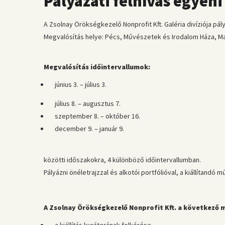
Pályázati felhívás egyéni
A Zsolnay Örökségkezelő Nonprofit Kft. Galéria divíziója pál
Megvalósítás helye: Pécs, Művészetek és Irodalom Háza, Ma
Megvalósítás időintervallumok:
június 3. – július 3.
július 8. – augusztus 7.
szeptember 8. – október 16.
december 9. – január 9.
közötti időszakokra, 4 különböző időintervallumban.
Pályázni önéletrajzzal és alkotói portfólióval, a kiállítand
A Zsolnay Örökségkezelő Nonprofit Kft. a következő 