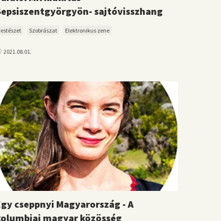
Sepsiszentgyörgyön- sajtóvisszhang
Festészet
Szobrászat
Elektronikus zene
2021.08.01.
Egy cseppnyi Magyarország - A
kolumbiai magyar közösség