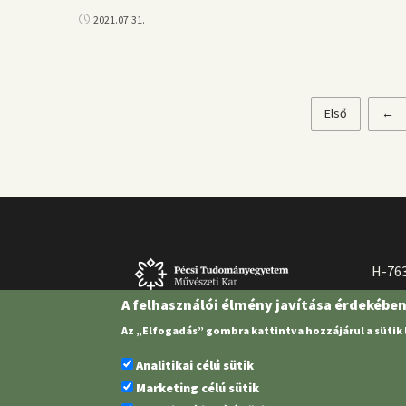
2021.07.31.
Első
Első
Előz
←
Oldalszámozás
oldal
olda
H-763
A felhasználói élmény javítása érdekébe
Az „Elfogadás” gombra kattintva hozzájárul a sütik
Analitikai célú sütik
Marketing célú sütik