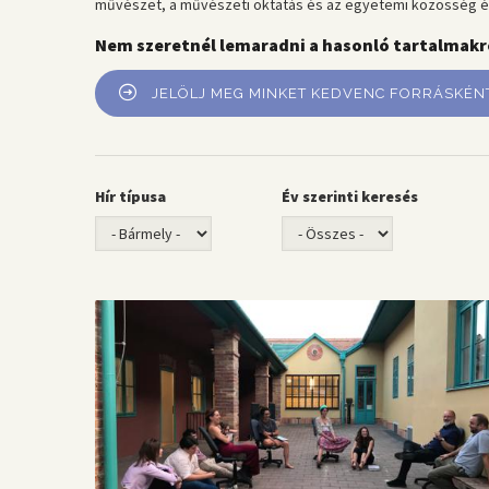
művészet, a művészeti oktatás és az egyetemi közösség é
Nem szeretnél lemaradni a hasonló tartalmakr
JELÖLJ MEG MINKET KEDVENC FORRÁSKÉN
Hír típusa
Év szerinti keresés