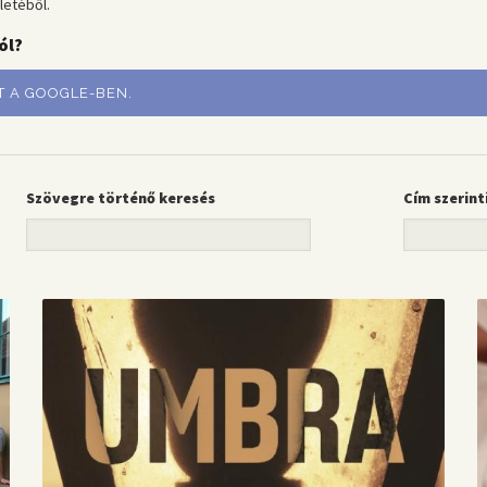
letéből.
ól?
T A GOOGLE-BEN.
Szövegre történő keresés
Cím szerint