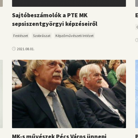
Sajtóbeszámolók a PTE MK
sepsiszentgyörgyi képzéseiről
Festészet
Szobrászat
Képzőművészeti Intézet
2021.08.01.
MK-s művészek Pécs Város ünnepi
P