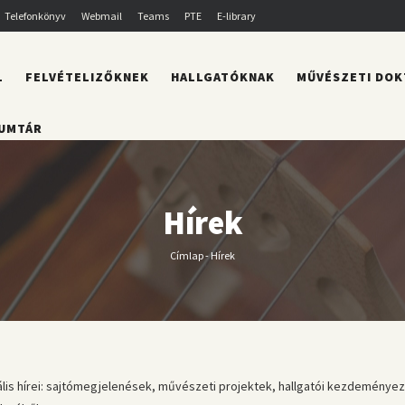
Telefonkönyv
Webmail
Teams
PTE
E-library
L
FELVÉTELIZŐKNEK
HALLGATÓKNAK
MŰVÉSZETI DOK
UMTÁR
Hírek
Címlap
-
Hírek
Morzsa
s hírei: sajtómegjelenések, művészeti projektek, hallgatói kezdeményezés