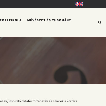
English
TORI ISKOLA
MŰVÉSZET ÉS TUDOMÁNY
ek, inspiráló oktatói történetek és sikerek a kortárs