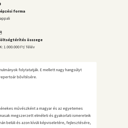
épzési forma
appali
öltségtérítés összege
K: 1.000.000 Ft/ félév
lmányok folytatatják. E mellett nagy hangsúlyt
repertoár bővítésére.
dalénekes művészként a magyar és az egyetemes
lmasak megszerzett elméleti és gyakorlati ismereteik
n belüli és azon kívüli képviseletére, fejlesztésére,