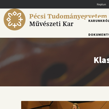
Ugrás
Neptun
a
tartalomra
Pécsi Tudományegyetem
FŐMENÜ
KARUNKRÓ
Művészeti Kar
DOKUMENT
Kla