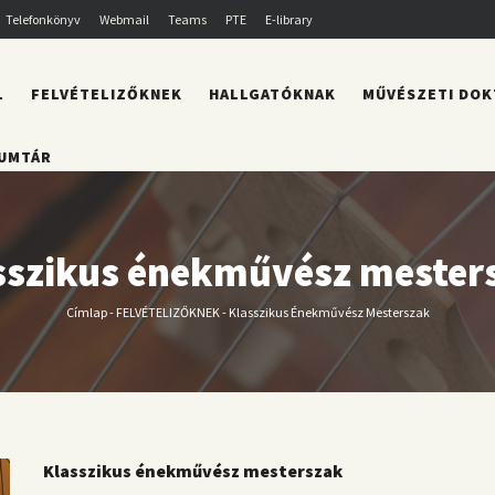
Telefonkönyv
Webmail
Teams
PTE
E-library
L
FELVÉTELIZŐKNEK
HALLGATÓKNAK
MŰVÉSZETI DOK
UMTÁR
sszikus énekművész mester
Címlap
-
FELVÉTELIZŐKNEK
-
Klasszikus Énekművész Mesterszak
Morzsa
Klasszikus énekművész mesterszak