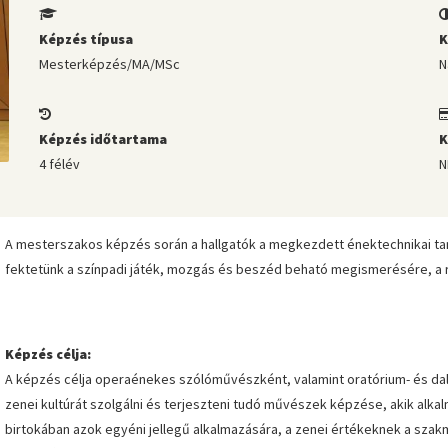
Képzés típusa
K
Mesterképzés/MA/MSc
N
Képzés időtartama
K
4 félév
N
A mesterszakos képzés során a hallgatók a megkezdett énektechnikai tanu
fektetünk a színpadi játék, mozgás és beszéd beható megismerésére, a 
Képzés célja:
A képzés célja operaénekes szólóművészként, valamint oratórium- és 
zenei kultúrát szolgálni és terjeszteni tudó művészek képzése, akik alka
birtokában azok egyéni jellegű alkalmazására, a zenei értékeknek a szakmá