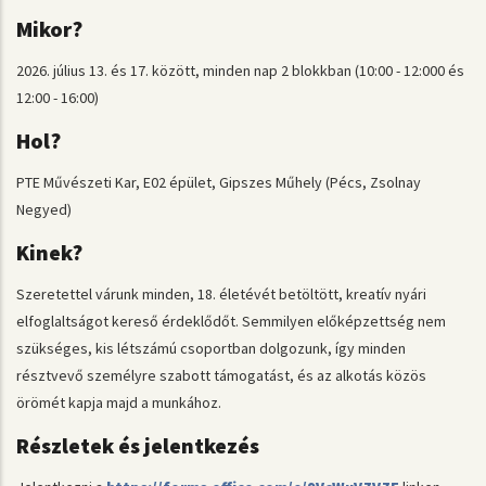
Mikor?
2026. július 13. és 17. között, minden nap 2 blokkban (10:00 - 12:000 és
12:00 - 16:00)
Hol?
PTE Művészeti Kar, E02 épület, Gipszes Műhely (Pécs, Zsolnay
Negyed)
Kinek?
Szeretettel várunk minden, 18. életévét betöltött, kreatív nyári
elfoglaltságot kereső érdeklődőt. Semmilyen előképzettség nem
szükséges, kis létszámú csoportban dolgozunk, így minden
résztvevő személyre szabott támogatást, és az alkotás közös
örömét kapja majd a munkához.
Részletek és jelentkezés