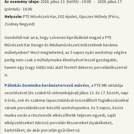
Az esemény ideje:
2026. július 13. (hétfő) - 10:00
-
2026. július 17.
(péntek) - 16:00
Helyszín:
PTE Művészeti Kar, E02 épület, Gipszes Műhely (Pécs,
Zsolnay Negyed)
Gondoltál már arra, hogy szívesen kipróbálnád magad a PTE
Művészeti Kar Design és Médiaművészeti Intézetének kerámia
műhelyeiben? Most megteheted, az 5 napos nyári workshop végére
pedig nem csak a műhelymunka élményével leszel gazdagabb,
hanem egy (vagy több) máz alatt festett dekoros porcelánékszerrel
is.
Pálinkás Dominika kerámiatervező művész
, a PTE MK oktatója
vezetésével (és szakértő utómunkájával) július 13. és 17. között, napi
6 órás, sok év szakmai tapasztalatával összeállított foglalkozásokkal
várunk porcelánékszer-készítő workshopunkra. Az 5 napos, közös
munka során a résztvevők elkészíthetik teljesen egyedi, saját
elképzeléseiket tükröző porcelán ékszereiket (nyakékeket,
karkötőket, de akár porcelán gyűrűket is).