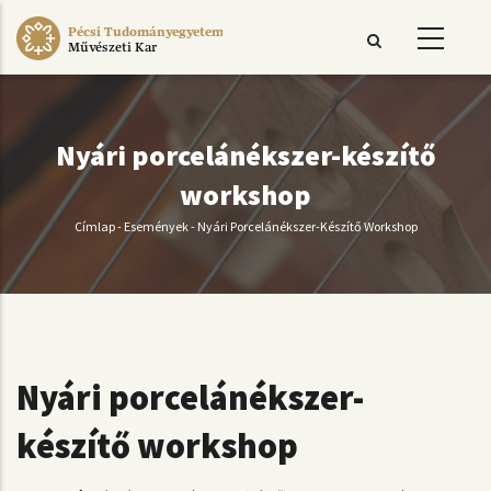
Ugrás
Pécsi Tudományegyetem
a
Művészeti Kar
tartalomra
Nyári porcelánékszer-készítő
workshop
Címlap
-
Események
-
Nyári Porcelánékszer-Készítő Workshop
Morzsa
Nyári porcelánékszer-
készítő workshop