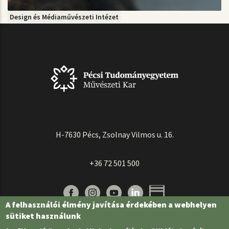
Design és Médiaművészeti Intézet
H-7630 Pécs, Zsolnay Vilmos u. 16.
+36 72 501 500
A felhasználói élmény javítása érdekében a webhelyen
sütiket használunk