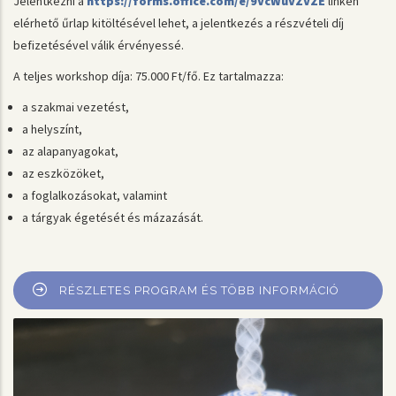
Jelentkezni a
https://forms.office.com/e/9VcWuVZVZE
linken
elérhető űrlap kitöltésével lehet, a jelentkezés a részvételi díj
befizetésével válik érvényessé.
A teljes workshop díja: 75.000 Ft/fő. Ez tartalmazza:
a szakmai vezetést,
a helyszínt,
az alapanyagokat,
az eszközöket,
a foglalkozásokat, valamint
a tárgyak égetését és mázazását.
RÉSZLETES PROGRAM ÉS TÖBB INFORMÁCIÓ