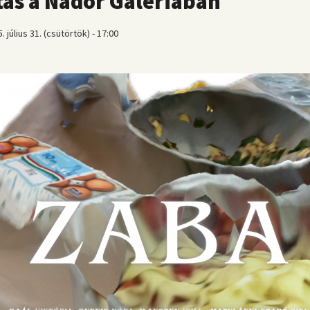
ítás a Nádor Galériában
. július 31. (csütörtök) - 17:00