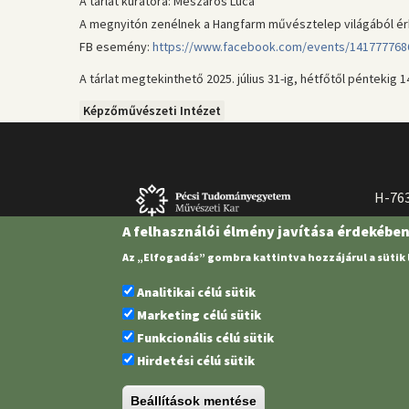
A tárlat kurátora: Mészáros Luca
A megnyitón zenélnek a Hangfarm művésztelep világából ér
FB esemény:
https://www.facebook.com/events/141777768
A tárlat megtekinthető 2025. július 31-ig, hétfőtől péntekig 14
Képzőművészeti Intézet
H-763
A felhasználói élmény javítása érdekébe
Az „Elfogadás” gombra kattintva hozzájárul a sütik
Analitikai célú sütik
Marketing célú sütik
Funkcionális célú sütik
Hirdetési célú sütik
Pécsi Tudományegyetem | Kancellária |
Informatikai és Innovációs 
Beállítások mentése