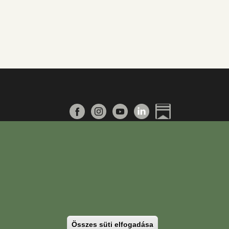
PTE Login
Összes süti elfogadása
Withdraw consent