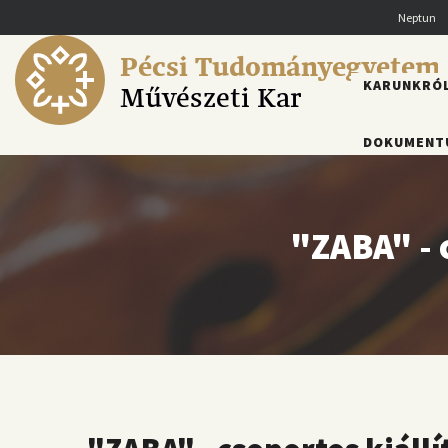
Ugrás
Neptun
a
tartalomra
Pécsi Tudományegyetem
FŐMENÜ
KARUNKRÓ
Művészeti Kar
DOKUMENT
"ZABA" - 