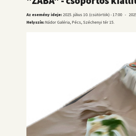
"ZABA" - csoportos kiáll
Az esemény ideje:
2025. július 10. (csütörtök) - 17:00
-
2025
Helyszín:
Nádor Galéria, Pécs, Széchenyi tér 15.