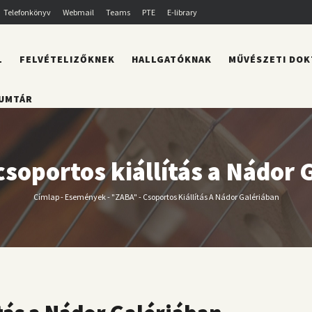
Telefonkönyv
Webmail
Teams
PTE
E-library
L
FELVÉTELIZŐKNEK
HALLGATÓKNAK
MŰVÉSZETI DOK
UMTÁR
csoportos kiállítás a Nádor 
Címlap
-
Események
-
"ZABA" - Csoportos Kiállítás A Nádor Galériában
Morzsa