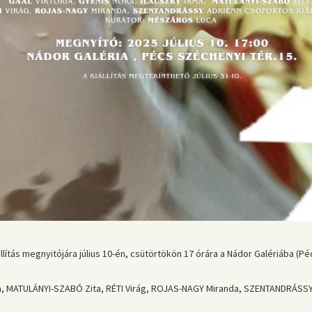
tás megnyitójára július 10-én, csütörtökön 17 órára a Nádor Galériába (Péc
rma, MATULÁNYI-SZABÓ Zita, RÉTI Virág, ROJAS-NAGY Miranda, SZENTANDRÁSS