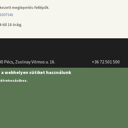
kezett meglepetés-fellépők.
6207241
-től 18 óráig.
0 Pécs, Zsolnay Vilmos u. 16.
+36 72 501 500
n a webhelyen sütiket használunk
 létrehozásához.
Igazgatóság
| Portál csoport - 2022.