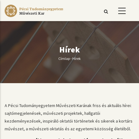
Ugrás
Pécsi Tudományegyetem
a
Művészeti Kar
tartalomra
Hírek
Címlap
-
Hírek
Morzsa
A Pécsi Tudományegyetem Művészeti Karának friss és aktuális hírei:
sajtómegjelenések, művészeti projektek, hallgatói
kezdeményezések, inspiráló oktatói történetek és sikerek a kortárs
művészet, a művészeti oktatás és az egyetemi közösség életéből.