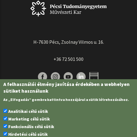
H-7630 Pécs, Zsolnay Vilmos u. 16.
+36 72 501 500
A felhasználói élmény javítása érdekében a webhelyen
sütiket használunk
Az „Elfogadás” gombra kattintva hozzájárul a sütik létrehozásához.
Analitikai célú sütik
Marketing célú sütik
Funkcionális célú sütik
Pécsi Tudományegyetem | Kancellária |
Informatikai és Innovációs Igazgatóság
Hirdetési célú sütik