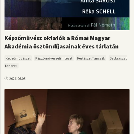
Képzőművész oktatók a Római Magyar
Akadémia ösztöndíjasainak éves tárlatán
Képzőművészet
Képzőművészeti Intézet
Festészet Tanszék
Szobrászat
Tanszék
2026.06.05.