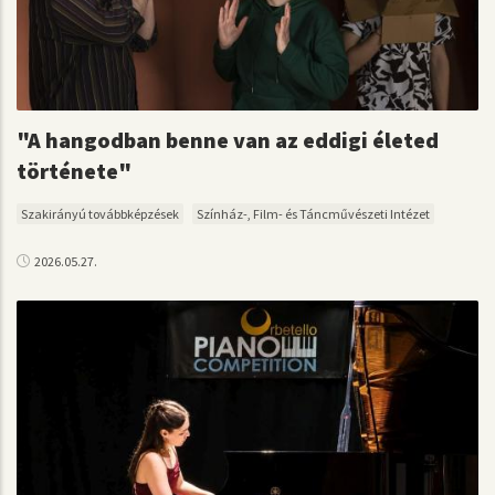
"A hangodban benne van az eddigi életed
története"
Szakirányú továbbképzések
Színház-, Film- és Táncművészeti Intézet
2026.05.27.