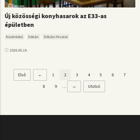
Új közösségi konyhasarok az E33-as
épületben
Közérdekű
Dékán
Dékáni Hivatal
2026.05.19.
Első
Első
Előző
←
Page
1
Jelenlegi
2
Page
3
Page
4
Page
5
Page
6
Page
7
Oldalszámozás
oldal
oldal
oldal
Page
8
Page
9
…
Következő
→
Utolsó
Utolsó
oldal
oldal