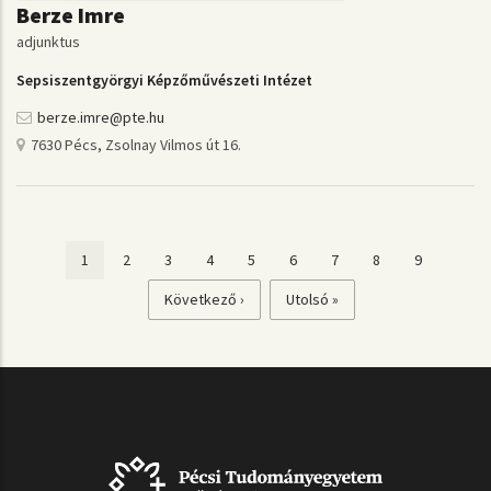
Berze Imre
adjunktus
Sepsiszentgyörgyi Képzőművészeti Intézet
berze.imre@pte.hu
7630 Pécs, Zsolnay Vilmos út 16.
Jelenlegi
1
Page
2
Page
3
Page
4
Page
5
Page
6
Page
7
Page
8
Page
9
Oldalszámozás
oldal
Következő
Következő ›
Utolsó
Utolsó »
oldal
oldal