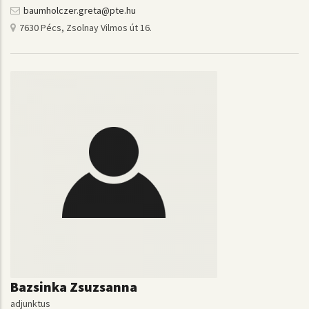
baumholczer.greta@pte.hu
7630 Pécs, Zsolnay Vilmos út 16.
Bazsinka Zsuzsanna
adjunktus