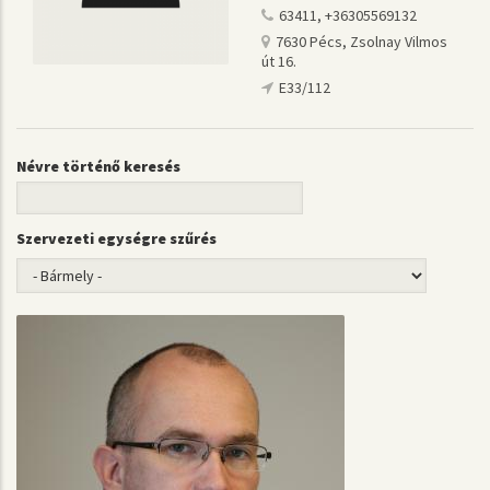
63411, +36305569132
7630 Pécs, Zsolnay Vilmos
út 16.
E33/112
Névre történő keresés
Szervezeti egységre szűrés