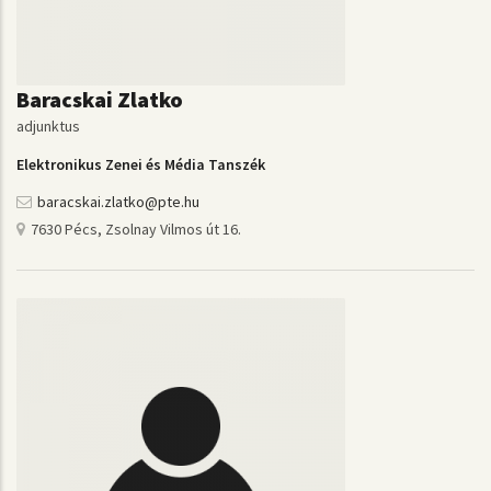
Baracskai Zlatko
adjunktus
Elektronikus Zenei és Média Tanszék
baracskai.zlatko@pte.hu
7630 Pécs, Zsolnay Vilmos út 16.