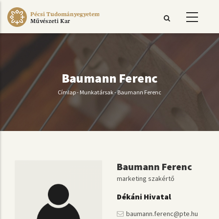
Ugrás
Pécsi Tudományegyetem
a
Művészeti Kar
tartalomra
Baumann Ferenc
Címlap
-
Munkatársak
-
Baumann Ferenc
Morzsa
Baumann Ferenc
marketing szakértő
Dékáni Hivatal
baumann.ferenc@pte.hu