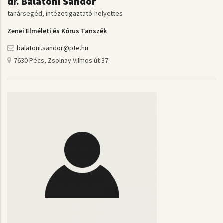
dr. Balatoni Sándor
tanársegéd, intézetigaztató-helyettes
Zenei Elméleti és Kórus Tanszék
balatoni.sandor@pte.hu
7630 Pécs, Zsolnay Vilmos út 37.