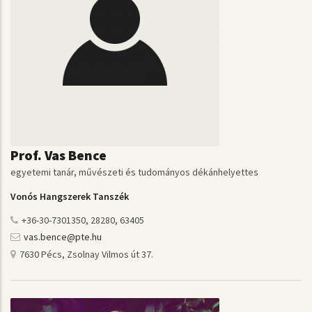
Prof. Vas Bence
egyetemi tanár, művészeti és tudományos dékánhelyettes
Vonós Hangszerek Tanszék
+36-30-7301350, 28280, 63405
vas.bence@pte.hu
7630 Pécs, Zsolnay Vilmos út 37.