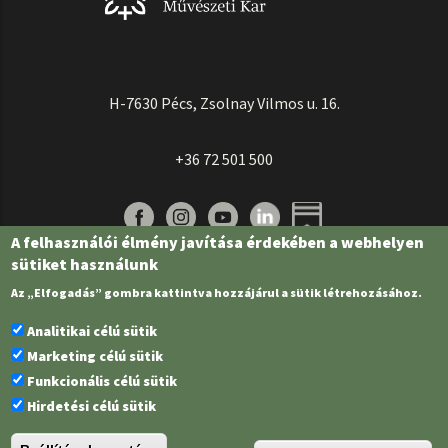
H-7630 Pécs, Zsolnay Vilmos u. 16.
+36 72 501 500
A felhasználói élmény javítása érdekében a webhelyen
sütiket használunk
Az „Elfogadás” gombra kattintva hozzájárul a sütik létrehozásához.
Analitikai célú sütik
Marketing célú sütik
Funkcionális célú sütik
Pécsi Tudományegyetem | Kancellária |
Informatikai és Innovációs Igazgatóság
Hirdetési célú sütik
| Portál csoport - 2022.