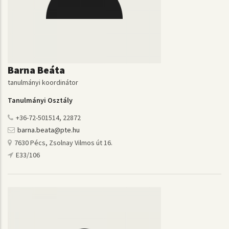
Barna Beáta
tanulmányi koordinátor
Tanulmányi Osztály
+36-72-501514, 22872
barna.beata@pte.hu
7630 Pécs, Zsolnay Vilmos út 16.
E33/106