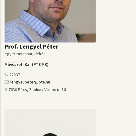
Prof. Lengyel Péter
egyetemi tanár, dékán
Művészeti Kar (PTE MK)
22837
lengyel.peter@pte.hu
7630 Pécs, Zsolnay Vilmos út 16.