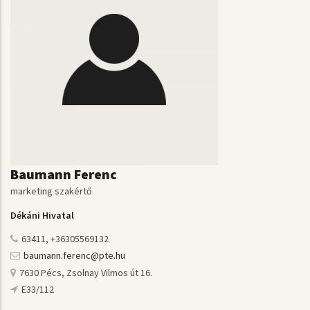
Baumann Ferenc
marketing szakértő
Dékáni Hivatal
63411, +36305569132
baumann.ferenc@pte.hu
7630 Pécs, Zsolnay Vilmos út 16.
E33/112