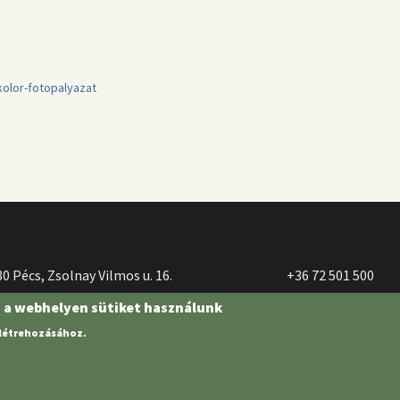
kolor-fotopalyazat
0 Pécs, Zsolnay Vilmos u. 16.
+36 72 501 500
n a webhelyen sütiket használunk
 létrehozásához.