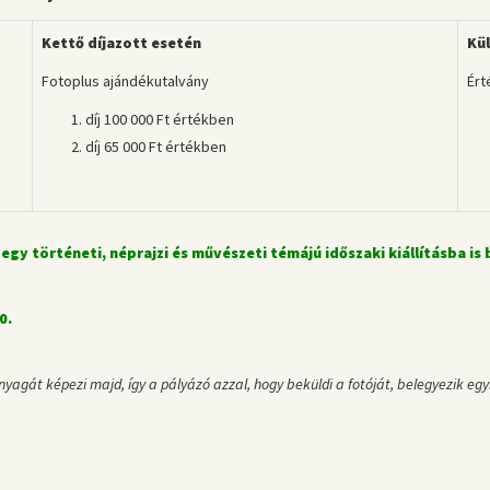
Kettő díjazott esetén
Kü
Fotoplus ajándékutalvány
Ér
díj 100 000 Ft értékben
díj 65 000 Ft értékben
y történeti, néprajzi és művészeti témájú időszaki kiállításba is b
0.
át képezi majd, így a pályázó azzal, hogy beküldi a fotóját, belegyezik egyr