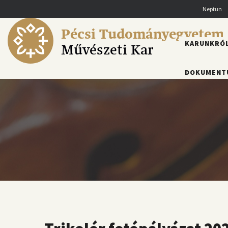
Ugrás
Neptun
a
tartalomra
Pécsi Tudományegyetem
FŐMENÜ
KARUNKRÓ
Művészeti Kar
DOKUMENT