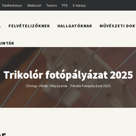
Telefonkönyv
Webmail
Teams
PTE
E-library
L
FELVÉTELIZŐKNEK
HALLGATÓKNAK
MŰVÉSZETI DOK
UMTÁR
Trikolór fotópályázat 2025
Címlap
-
Hírek
-
Pályázatok
-
Trikolór Fotópályázat 2025
Morzsa