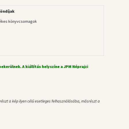
löndíjak
tékes könyvcsomagok
ekerülnek. A kiállítás helyszíne a JPM Néprajzi
észt a kép ilyen célú esetleges felhasználásába, másrészt a