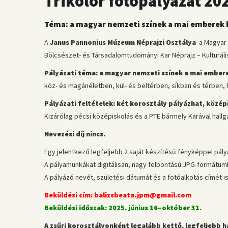
Trikolór fotópályázat 20
Téma: a magyar nemzeti színek a mai emberek
A
Janus Pannonius Múzeum Néprajzi Osztálya
a Magyar M
Bölcsészet- és Társadalomtudományi Kar Néprajz – Kulturál
Pályázati téma: a magyar nemzeti színek a mai ember
köz- és magánéletben, kül- és beltérben, síkban és térben
Pályázati feltételek: két korosztály pályázhat, közé
Kizárólag pécsi középiskolás és a PTE bármely Karával hallga
Nevezési díj nincs.
Egy jelentkező legfeljebb 2 saját készítésű fényképpel pály
A pályamunkákat digitálisan, nagy felbontású JPG-formátumb
A pályázó nevét, születési dátumát és a fotóalkotás címét is
Beküldési cím: balizsbeata.jpm@gmail.com
Beküldési időszak: 2025. június 16–október 31.
A zsűri korosztályonként legalább kettő, legfeljebb h