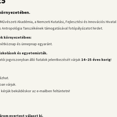
25
 környezetében.
űvészeti Akadémia, a Nemzeti Kutatási, Fejlesztési és Innovációs Hivatal
is Antropológia Tanszékének támogatásával fotópályázatot hirdet.
ek környezetében:
, hétköznap és ünnepnap egyaránt.
piskolások és egyetemisták.
tói jogviszonyban álló fiatalok jelentkezését várjuk
14–25 éves korig
!
ázhat.
an várjuk.
 kérjük beküldéskor az e-mailben feltüntetni!
árom nyertest választ ki.