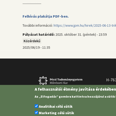
------------------
Felhívás plakátja PDF-ben.
További információ:
https://www.jpm.hu/hirek/2025-06-13-tri
Pályázat határidő:
2025. október 31. (péntek) - 23:59
Közérdekű
2025/06/19 - 11:35
H-763
A felhasználói élmény javítása érdekébe
Az „Elfogadás” gombra kattintva hozzájárul a sütik
Analitikai célú sütik
Marketing célú sütik