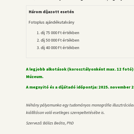
Három díjazott esetén
Fotoplus ajándékutalvány
díj 75 000 Ft értékben
díj 50 000 Ft értékben
díj 40 000 Ft értékben
A legjobb alkotások (korosztályonként max. 12 fotó) eg
Múzeum.
A megnyitó és a díjátadó időpontja: 2025. november 2
Néhány pályamunka egy tudományos monográfia illusztrációanyag
kiállításon való esetleges szerepeltetésébe is.
Szervező: Bálizs Beáta, PhD