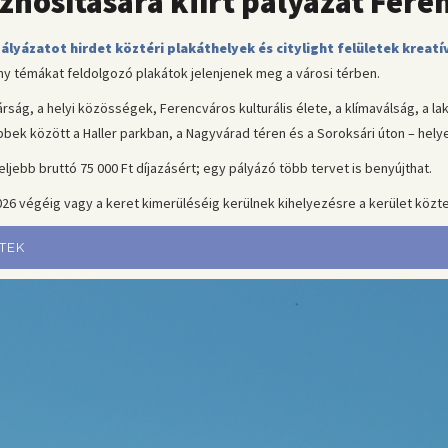
znosítására kiírt pályázat Fer
lyázatot hirdet köztéri plakáthelyek és citylight felületek kreatí
ny témákat feldolgozó plakátok jelenjenek meg a városi térben.
rság, a helyi közösségek, Ferencváros kulturális élete, a klímaválság, a la
ek között a Haller parkban, a Nagyvárad téren és a Soroksári úton – helyez
ebb bruttó 75 000 Ft díjazásért; egy pályázó több tervet is benyújthat.
 2026 végéig vagy a keret kimerüléséig kerülnek kihelyezésre a kerület közte
ETEK