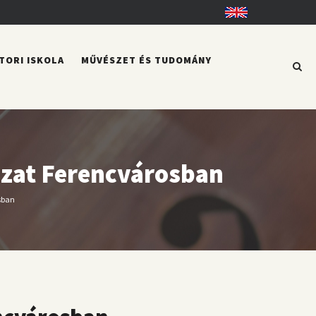
English
TORI ISKOLA
MŰVÉSZET ÉS TUDOMÁNY
yázat Ferencvárosban
sban