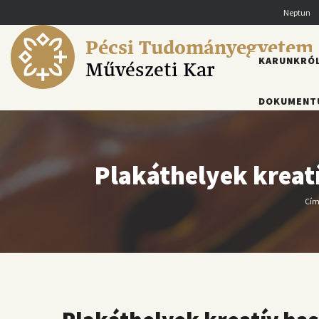
Ugrás
Neptun
a
tartalomra
Pécsi Tudományegyetem
FŐMENÜ
KARUNKRÓ
Művészeti Kar
DOKUMENT
Plakáthelyek kreatí
Cím
M