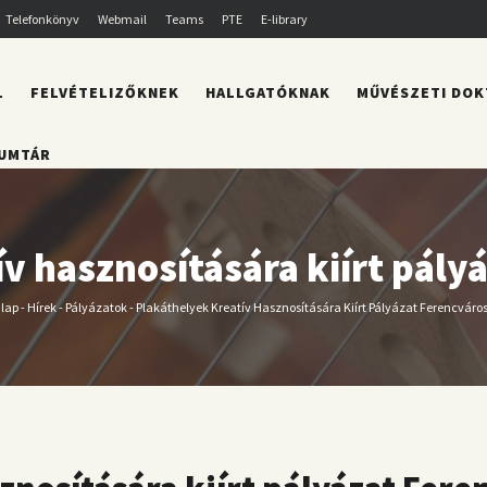
Telefonkönyv
Webmail
Teams
PTE
E-library
L
FELVÉTELIZŐKNEK
HALLGATÓKNAK
MŰVÉSZETI DOK
UMTÁR
v hasznosítására kiírt pál
lap
-
Hírek
-
Pályázatok
-
Plakáthelyek Kreatív Hasznosítására Kiírt Pályázat Ferencváro
orzsa