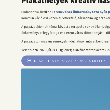
Plakáthelyek kreatív has
Budapest IX. kerület
Ferencváros Önkormányzata nyílt pá
kommunikáció eszközeivel reflektáló, társadalmilag érzéke
A pályázat kiemelt témái között szerepel az aktív állampolgá
önkormányzat legyártatja és Ferencváros több pontján – több
A pályázaton magánszemélyek indulhatnak, művenként legfelj
Jelentkezni 2026. július 10-ig lehet; a kiválasztott plakátok
RÉSZLETES PÁLYÁZATI KIÍRÁS ÉS MELLÉKL