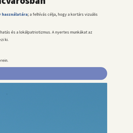
encvárosban
v használatára
; a felhívás célja, hogy a kortárs vizuális
khatás és a lokálpatriotizmus. A nyertes munkákat az
i ki.
rein.