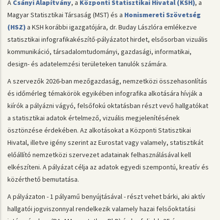
A
Csányi Alapítvány
, a
Központi Statisztikai Hivatal (KSH)
, a
Magyar Statisztikai Társaság (MST) és a
Honismereti Szövetség
(HSZ)
a KSH korábbi igazgatójára, dr. Buday Lászlóra emlékezve
statisztikai infografikakészítő-pályázatot hirdet, elsősorban vizuális
kommunikáció, társadalomtudományi, gazdasági, informatikai,
design- és adatelemzési területeken tanulók számára.
A szervezők 2026-ban mezőgazdaság, nemzetközi összehasonlítás
és időmérleg témakörök egyikében infografika alkotására hívják a
kiírók a pályázni vágyó, felsőfokú oktatásban részt vevő hallgatókat
a statisztikai adatok értelmező, vizuális megjelenítésének
ösztönzése érdekében. Az alkotásokat a Központi Statisztikai
Hivatal, illetve igény szerint az Eurostat vagy valamely, statisztikát
előállító nemzetközi szervezet adatainak felhasználásával kell
elkészíteni. A pályázat célja az adatok egyedi szempontú, kreatív és
közérthető bemutatása.
A pályázaton - 1 pályamű benyújtásával - részt vehet bárki, aki aktív
hallgatói jogviszonnyal rendelkezik valamely hazai felsőoktatási