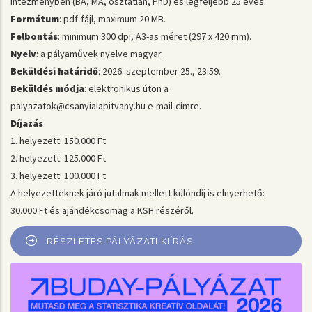
intézményben (BA, MA, osztatlan, PhD) és legfeljebb 25 éves.
Formátum
: pdf-fájl, maximum 20 MB.
Felbontás
: minimum 300 dpi, A3-as méret (297 x 420 mm).
Nyelv
: a pályaművek nyelve magyar.
Beküldési határidő
: 2026. szeptember 25., 23:59.
Beküldés módja
: elektronikus úton a
palyazatok@csanyialapitvany.hu e-mail-címre.
Díjazás
1. helyezett: 150.000 Ft
2. helyezett: 125.000 Ft
3. helyezett: 100.000 Ft
A helyezetteknek járó jutalmak mellett különdíj is elnyerhető:
30.000 Ft és ajándékcsomag a KSH részéről.
RÉSZLETES PÁLYÁZATI KIÍRÁS