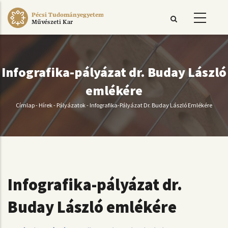
Ugrás
Pécsi Tudományegyetem
a
Művészeti Kar
tartalomra
Infografika-pályázat dr. Buday László
emlékére
Címlap
-
Hírek
-
Pályázatok
-
Infografika-Pályázat Dr. Buday László Emlékére
Morzsa
Infografika-pályázat dr.
Buday László emlékére