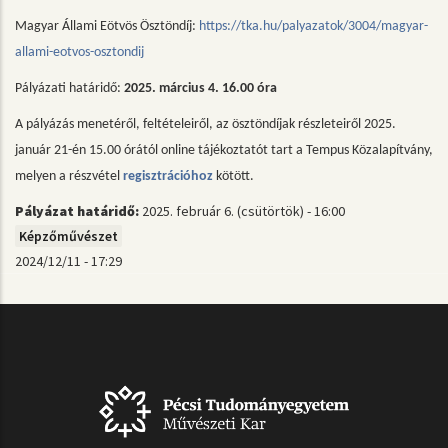
Magyar Állami Eötvös Ösztöndíj:
https://tka.hu/palyazatok/3004/magyar-
allami-eotvos-osztondij
Pályázati határidő:
2025. március 4. 16.00 óra
A pályázás menetéről, feltételeiről, az ösztöndíjak részleteiről 2025.
január 21-én 15.00 órától online tájékoztatót tart a Tempus Közalapítvány,
melyen a részvétel
regisztrációhoz
kötött.
Pályázat határidő:
2025. február 6. (csütörtök) - 16:00
Képzőművészet
2024/12/11 - 17:29