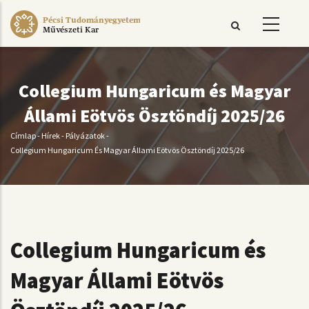
Ugrás
Pécsi Tudományegyetem
a
Művészeti Kar
tartalomra
Collegium Hungaricum és Magyar
Állami Eötvös Ösztöndíj 2025/26
Címlap
-
Hírek
-
Pályázatok
-
Morzsa
Collegium Hungaricum És Magyar Állami Eötvös Ösztöndíj 2025/26
Collegium Hungaricum és
Magyar Állami Eötvös