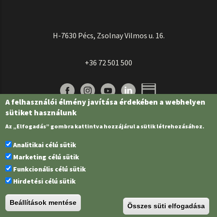
H-7630 Pécs, Zsolnay Vilmos u. 16.
+36 72 501 500
A felhasználói élmény javítása érdekében a webhelyen
sütiket használunk
Az „Elfogadás” gombra kattintva hozzájárul a sütik létrehozásához.
Analitikai célú sütik
Marketing célú sütik
Funkcionális célú sütik
Pécsi Tudományegyetem | Kancellária |
Informatikai és Innovációs Igazgatóság
Hirdetési célú sütik
| Portál csoport - 2022.
Beállítások mentése
Összes süti elfogadása
PTE Login