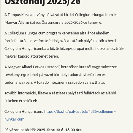
Ösztöndíj 2025/26
A Tempus Közalapítvány pályázatot hirdet Collegium Hungaricum és
Magyar Állami Eötvös Ösztöndíjra a 2025/2026-os tanévre.
A Collegium Hungaricum program keretében általános elméleti,
forrásfeltáró, illetve forrásfeldolgozó kutatások pályázhatók a bécsi
Collegium Hungaricumba a közös közép-európai múlt, illetve az osztrák-
magyar kapcsolattörténet terén.
A Magyar Állami Eötvös Ösztöndíj keretében kutatói vagy művészeti
tevékenységre lehet pályázni bármely tudományterületen és
tudományágban. A fogadó intézmény szabadon választható.
További információ, illetve a részletes pályázati felhívások az alábbi
linkeken érhetők el:
Collegium Hungaricum:
https://tka.hu/palyazatok/4836/collegium-
hungaricum
Pályázati határidő:
2025. február 6. 16.00 óra