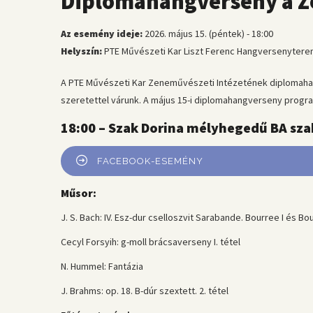
Diplomahangverseny a Ze
Az esemény ideje:
2026. május 15. (péntek) - 18:00
Helyszín:
PTE Művészeti Kar Liszt Ferenc Hangversenyterem
A PTE Művészeti Kar Zeneművészeti Intézetének diplomaha
szeretettel várunk. A május 15-i diplomahangverseny progra
18:00 – Szak Dorina mélyhegedű BA sz
FACEBOOK-ESEMÉNY
Műsor:
J. S. Bach: IV. Esz-dur cselloszvit Sarabande. Bourree I és Bou
Cecyl Forsyih: g-moll brácsaverseny I. tétel
N. Hummel: Fantázia
J. Brahms: op. 18. B-dúr szextett. 2. tétel