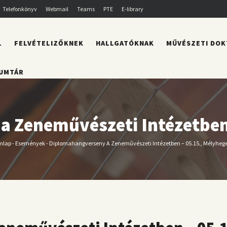
Telefonkönyv
Webmail
Teams
PTE
E-library
L
FELVÉTELIZŐKNEK
HALLGATÓKNAK
MŰVÉSZETI DOK
UMTÁR
 Zeneművészeti Intézetben
mlap
-
Események
-
Diplomahangverseny A Zeneművészeti Intézetben – 05.15., Mélyheg
Morzsa