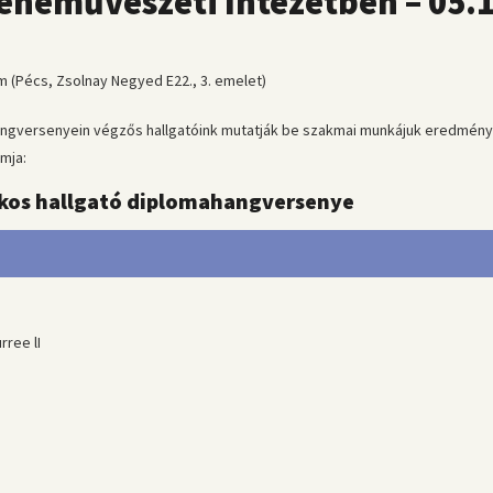
neművészeti Intézetben – 05.
 (Pécs, Zsolnay Negyed E22., 3. emelet)
ngversenyein végzős hallgatóink mutatják be szakmai munkájuk eredményé
mja:
akos hallgató diplomahangversenye
rree lI