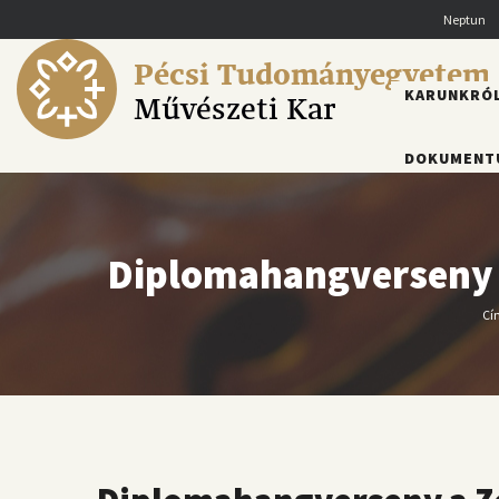
Ugrás
Neptun
a
tartalomra
Pécsi Tudományegyetem
FŐMENÜ
KARUNKRÓ
Művészeti Kar
DOKUMENT
Diplomahangverseny a
Cí