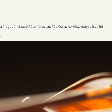
a (hegedű), Szabó Péter (brácsa), Fóti Csilla, Kertész Mátyás (cselló)
k.