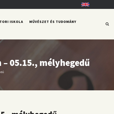
English
TORI ISKOLA
MŰVÉSZET ÉS TUDOMÁNY
 – 05.15., mélyhegedű
edű