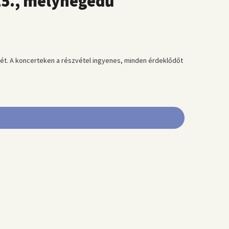
15., mélyhegedű
t. A koncerteken a részvétel ingyenes, minden érdeklődőt