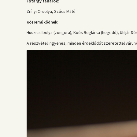
Főtárgy tanárok:
Zrínyi Orsolya, Szűcs Máté
Közreműködnek:
Huszics Ibolya (zongora), Koós Boglárka (hegedű), Uhljár Dór
A részvétel ingyenes, minden érdeklődőt szeretettel várun