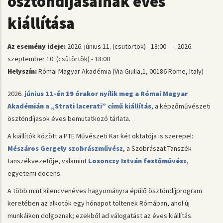
ösztöndíjasainak éves
kiállítása
Az esemény ideje:
2026. június 11. (csütörtök) - 18:00
-
2026.
szeptember 10. (csütörtök) - 18:00
Helyszín:
Római Magyar Akadémia (Via Giulia,1, 00186 Rome, Italy)
2026.
június 11-én 19 órakor nyílik meg a Római Magyar
Akadémián a „Strati lacerati” című kiállítás
, a képzőművészeti
ösztöndíjasok éves bemutatkozó tárlata.
A kiállítók között a PTE Művészeti Kar két oktatója is szerepel:
Mészáros Gergely szobrászművész
, a Szobrászat Tanszék
tanszékvezetője, valamint
Losonczy István festőművész
,
egyetemi docens.
A több mint kilencvenéves hagyományra épülő ösztöndíjprogram
keretében az alkotók egy hónapot töltenek Rómában, ahol új
munkáikon dolgoznak; ezekből ad válogatást az éves kiállítás.