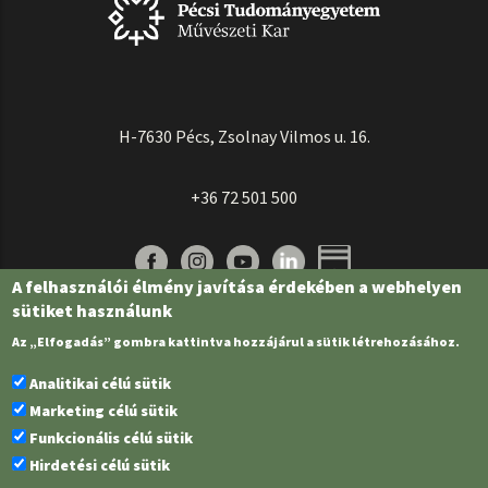
H-7630 Pécs, Zsolnay Vilmos u. 16.
+36 72 501 500
A felhasználói élmény javítása érdekében a webhelyen
sütiket használunk
Az „Elfogadás” gombra kattintva hozzájárul a sütik létrehozásához.
Analitikai célú sütik
Marketing célú sütik
Funkcionális célú sütik
Pécsi Tudományegyetem | Kancellária |
Informatikai és Innovációs Igazgatóság
Hirdetési célú sütik
| Portál csoport - 2022.