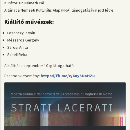
Kurátor: Dr. Németh Pál.
A tárlat a Nemzeti Kulturális Alap (NKA) támogatásával jött létre.
Kiállító művészek:
Losonczy István
Mészáros Gergely
Sárosi Anita
Schell Réka
A kiállítás szeptember 10-ig látogatható.
Facebook-esemény:
https://fb.me/e/6uy5UoHZu