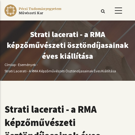
Ugrás
Pécsi Tudományegyetem
a
Művészeti Kar
tartalomra
Strati lacerati - a RMA
képzőművészeti ösztöndíjasainak
éves kiállítása
Címlap
-
Események
-
Morzsa
Strati Lacerati - A RMA Képzőművészeti Ösztöndíjasainak Éves Kiállítása
Strati lacerati - a RMA
képzőművészeti