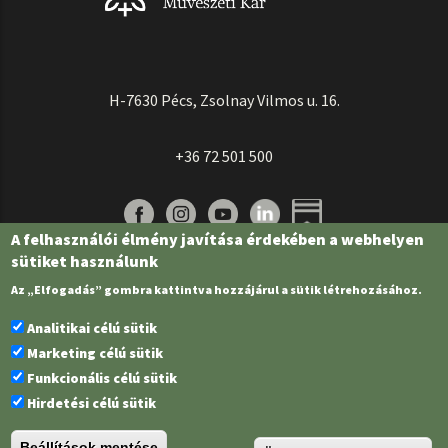
H-7630 Pécs, Zsolnay Vilmos u. 16.
+36 72 501 500
A felhasználói élmény javítása érdekében a webhelyen
sütiket használunk
Az „Elfogadás” gombra kattintva hozzájárul a sütik létrehozásához.
Analitikai célú sütik
Marketing célú sütik
Funkcionális célú sütik
Pécsi Tudományegyetem | Kancellária |
Informatikai és Innovációs Igazgatóság
Hirdetési célú sütik
| Portál csoport - 2022.
Beállítások mentése