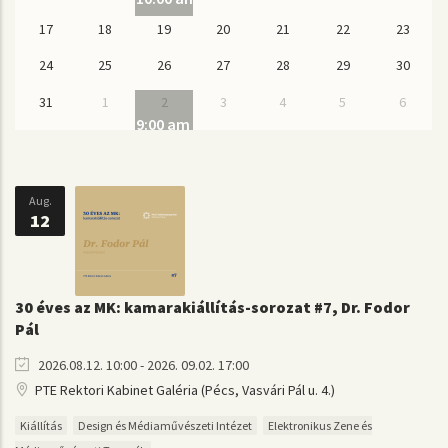
17
18
19
20
21
22
23
24
25
26
27
28
29
30
31
1
2
3
4
5
6
9:00 am
Kickoff hét 2026
Aug.
12
30 éves az MK: kamarakiállítás-sorozat #7, Dr. Fodor
Pál
2026.08.12. 10:00 - 2026. 09.02. 17:00
PTE Rektori Kabinet Galéria (Pécs, Vasvári Pál u. 4.)
Kiállítás
Design és Médiaművészeti Intézet
Elektronikus Zene és