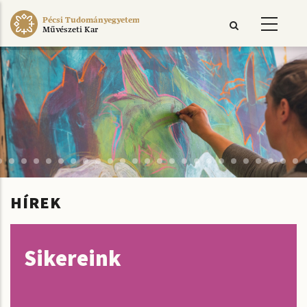
Ugrás
Pécsi Tudományegyetem
a
Művészeti Kar
tartalomra
HÍREK
Sikereink