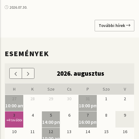
2026.07.30.
További hírek
ESEMÉNYEK
2026. augusztus
H
K
Sze
Cs
P
Szo
V
27
28
29
30
31
1
2
10:00 am
18:00 pm
Nyári Mélyrézfúvós Akadémia
IN VITRO - A Bázis Szobrás
3
4
5
6
7
8
9
+4 további
14:00 pm
16:00 pm
Vasarely pihenősziget az Ördögkatlan fesztiválo
Pécsi Orgonaakadémia 
10
11
12
13
14
15
16
10:00 am
30 éves az MK: kamarakiállítás-sorozat #7, Dr. Fo