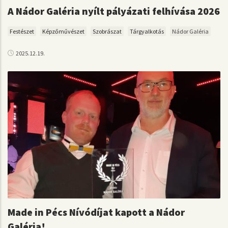
A Nádor Galéria nyílt pályázati felhívása 2026
Festészet
Képzőművészet
Szobrászat
Tárgyalkotás
Nádor Galéria
2025.12.19.
Made in Pécs Nívódíjat kapott a Nádor
Galéria!