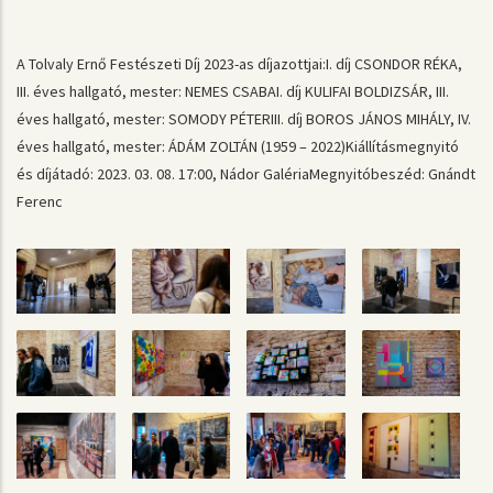
A Tolvaly Ernő Festészeti Díj 2023-as díjazottjai:I. díj CSONDOR RÉKA,
III. éves hallgató, mester: NEMES CSABAI. díj KULIFAI BOLDIZSÁR, III.
éves hallgató, mester: SOMODY PÉTERIII. díj BOROS JÁNOS MIHÁLY, IV.
éves hallgató, mester: ÁDÁM ZOLTÁN (1959 – 2022)Kiállításmegnyitó
és díjátadó: 2023. 03. 08. 17:00, Nádor GalériaMegnyitóbeszéd: Gnándt
Ferenc