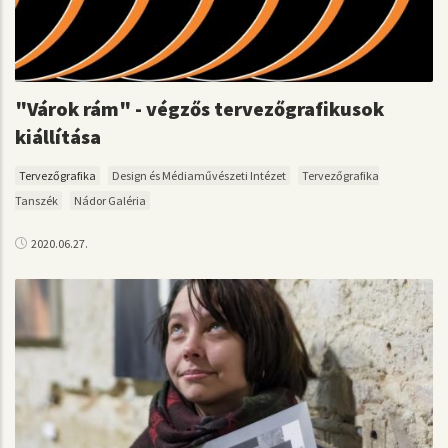
"Várok rám" - végzős tervezőgrafikusok
kiállítása
Tervezőgrafika
Design és Médiaművészeti Intézet
Tervezőgrafika
Tanszék
Nádor Galéria
2020.06.27.