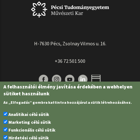
H-7630 Pécs, Zsolnay Vilmos u. 16.
+36 72 501 500
A felhasználói élmény javítása érdekében a webhelyen
sütiket használunk
Az „Elfogadás” gombra kattintva hozzájárul a sütik létrehozásához.
Analitikai célú sütik
Marketing célú sütik
Funkcionális célú sütik
Pécsi Tudományegyetem | Kancellária |
Informatikai és Innovációs Igazgatóság
Hirdetési célú sütik