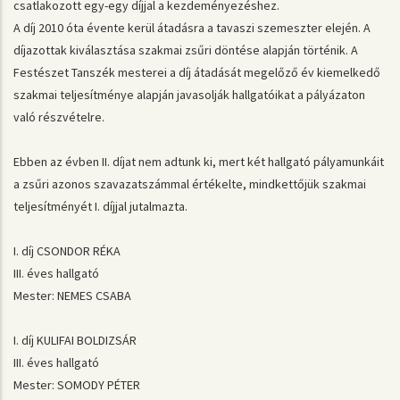
csatlakozott egy-egy díjjal a kezdeményezéshez.
A díj 2010 óta évente kerül átadásra a tavaszi szemeszter elején. A
díjazottak kiválasztása szakmai zsűri döntése alapján történik. A
Festészet Tanszék mesterei a díj átadását megelőző év kiemelkedő
szakmai teljesítménye alapján javasolják hallgatóikat a pályázaton
való részvételre.
Ebben az évben II. díjat nem adtunk ki, mert két hallgató pályamunkáit
a zsűri azonos szavazatszámmal értékelte, mindkettőjük szakmai
teljesítményét I. díjjal jutalmazta.
I. díj CSONDOR RÉKA
III. éves hallgató
Mester: NEMES CSABA
I. díj KULIFAI BOLDIZSÁR
III. éves hallgató
Mester: SOMODY PÉTER