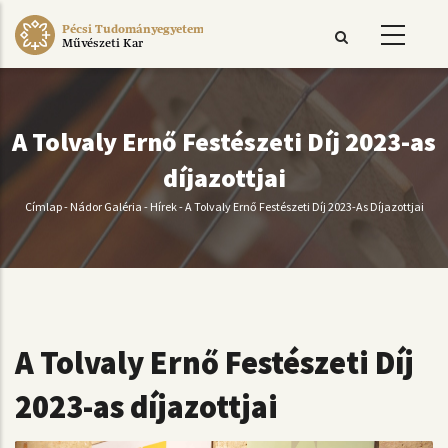
Ugrás
Pécsi Tudományegyetem
a
Művészeti Kar
tartalomra
A Tolvaly Ernő Festészeti Díj 2023-as
díjazottjai
Címlap
-
Nádor Galéria
-
Hírek
-
A Tolvaly Ernő Festészeti Díj 2023-As Díjazottjai
Morzsa
A Tolvaly Ernő Festészeti Díj
2023-as díjazottjai