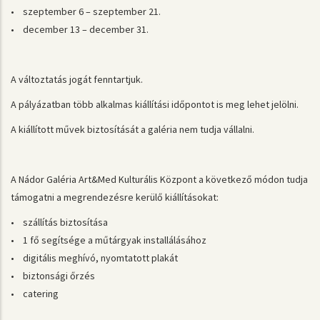
• szeptember 6 – szeptember 21.
• december 13 – december 31.
A változtatás jogát fenntartjuk.
A pályázatban több alkalmas kiállítási időpontot is meg lehet jelölni.
A kiállított művek biztosítását a galéria nem tudja vállalni.
A Nádor Galéria Art&Med Kulturális Központ a következő módon tudja
támogatni a megrendezésre kerülő kiállításokat:
• szállítás biztosítása
• 1 fő segítsége a műtárgyak installálásához
• digitális meghívó, nyomtatott plakát
• biztonsági őrzés
• catering