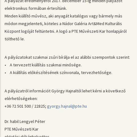
A pályázat eredményéről 2017. december 15-ig minden pályázót
elektronikus formában értesítünk.
Minden kiállító művész, aki anyagát katalógus vagy bármely más
módon megjelenteti, köteles a Nádor Galéria Art&Med Kulturális
Központ logóját feltüntetni. A logó a PTE Művészeti Kar honlapjáról
tölthető le.
A pályázatokat szakmai zsűri bírálja el az alábbi szempontok szerint:
• A tervezett kiállítás szakmai minősége.
• A kiállítás előkészítésének színvonala, tervezhetősége.
A pályázatról információt György Hajnaltól lehet kérni a következő
elérhetőségeken:
+36 72 501 500 / 22825;
gyorgy.hajnal@pte.hu
Dr. habil Lengyel Péter
PTE Művészeti Kar
oktatási dékánhelyettes