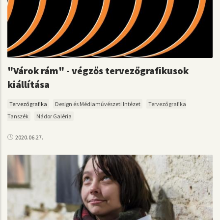
"Várok rám" - végzős tervezőgrafikusok
kiállítása
Tervezőgrafika
Design és Médiaművészeti Intézet
Tervezőgrafika
Tanszék
Nádor Galéria
2020.06.27.