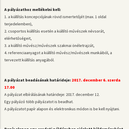
A pályázathoz mellékelni kell:
1. a kiállítás koncepciójának rövid ismertetőjét (max. 1 oldal
terjedelemben),
2. csoportos kiállítás esetén a kiállító művészek névsorát,
elérhetőségeit,
3. a kiállító művész/művészek szakmai önéletrajzát,
4. referenciaanyagot a kiállító művész/művészek munkáiból, a
tervezett kiállítás anyagából.
A pályázat beadásának határideje:
2017. december 6. szerda
17.00
A pályázat elbírálásának határideje: 2017. december 12.
Egy pályázó több pályázatot is beadhat.
A pályázatot papír alapon és elektronikus módon is be kell nyújtani.