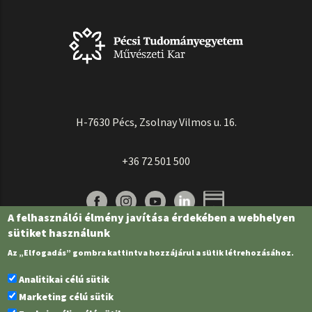
H-7630 Pécs, Zsolnay Vilmos u. 16.
+36 72 501 500
A felhasználói élmény javítása érdekében a webhelyen
sütiket használunk
Az „Elfogadás” gombra kattintva hozzájárul a sütik létrehozásához.
Analitikai célú sütik
Marketing célú sütik