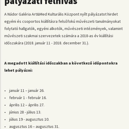
pályázati felhívás
A Nádor Galéria Art&Med Kulturális Központ nyílt pályázatot hirdet
egyéni és csoportos kiállításra felsőfokú művészeti tanulmányokat
folytató hallgatók, egyéni alkotók, művészeti intézmények, valamint
művészeti szakmai szervezetek számára a 2018-as év kiállítási
időszakára (2018. január 11 - 2018. december 31.).
A megadott kiállítási időszakban a következő időpontokra
lehet pályázni:
• január 11 – január 26.
• február 1 - február 16.
• április 12 – április 27.
• június 28 - július 13.
• július 19 - augusztus 10.
• augusztus 16 – augusztus 31.