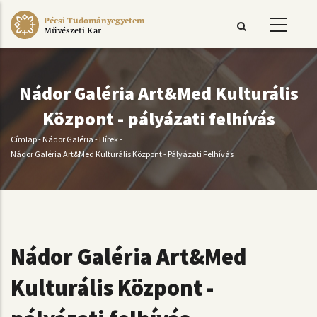
Ugrás
Pécsi Tudományegyetem
a
Művészeti Kar
tartalomra
Nádor Galéria Art&Med Kulturális
Központ - pályázati felhívás
Címlap
-
Nádor Galéria
-
Hírek
-
Morzsa
Nádor Galéria Art&Med Kulturális Központ - Pályázati Felhívás
Nádor Galéria Art&Med
Kulturális Központ -