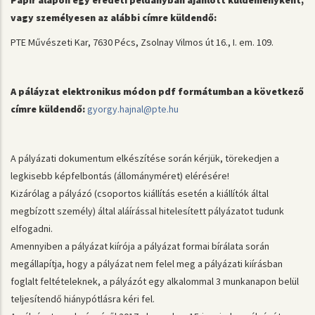
Papír alapon egy eredeti példányban ajánlott küldeményként,
vagy személyesen az alábbi címre küldendő:
PTE Művészeti Kar, 7630 Pécs, Zsolnay Vilmos út 16., I. em. 109.
A páláyzat elektronikus módon pdf formátumban a következő
címre küldendő:
gyorgy.hajnal@pte.hu
A pályázati dokumentum elkészítése során kérjük, törekedjen a
legkisebb képfelbontás (állományméret) elérésére!
Kizárólag a pályázó (csoportos kiállítás esetén a kiállítók által
megbízott személy) által aláírással hitelesített pályázatot tudunk
elfogadni.
Amennyiben a pályázat kiírója a pályázat formai bírálata során
megállapítja, hogy a pályázat nem felel meg a pályázati kiírásban
foglalt feltételeknek, a pályázót egy alkalommal 3 munkanapon belül
teljesítendő hiánypótlásra kéri fel.