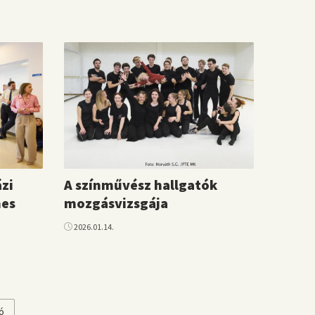
zi
A színművész hallgatók
mes
mozgásvizsgája
2026.01.14.
ó
ó