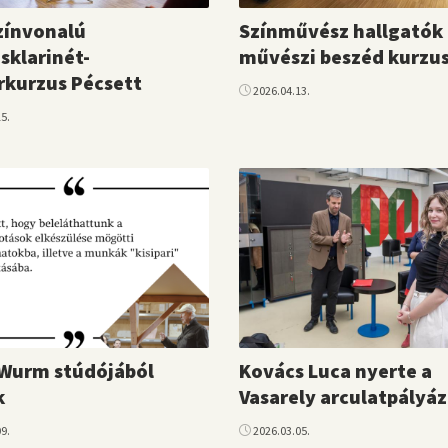
zínvonalú
Színművész hallgatók
sklarinét-
művészi beszéd kurzu
kurzus Pécsett
2026.04.13.
5.
 Wurm stúdójából
Kovács Luca nyerte a
k
Vasarely arculatpályá
9.
2026.03.05.