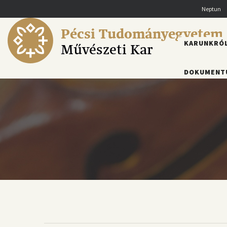
Ugrás
Neptun
a
tartalomra
Pécsi Tudományegyetem
FŐMENÜ
KARUNKRÓ
Művészeti Kar
DOKUMENT