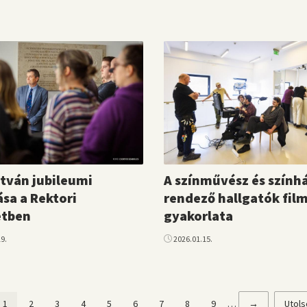
stván jubileumi
A színművész és színhá
ása a Rektori
rendező hallgatók fil
etben
gyakorlata
9.
2026.01.15.
Jelenlegi
1
Page
2
Page
3
Page
4
Page
5
Page
6
Page
7
Page
8
Page
9
…
Következő
→
Utols
Utols