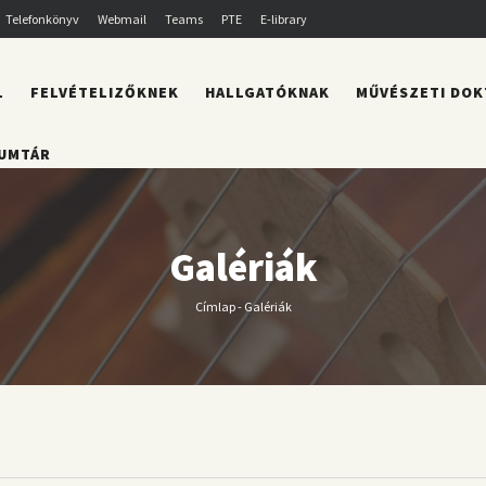
Telefonkönyv
Webmail
Teams
PTE
E-library
L
FELVÉTELIZŐKNEK
HALLGATÓKNAK
MŰVÉSZETI DOK
UMTÁR
Galériák
Címlap
-
Galériák
Morzsa