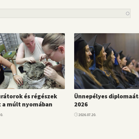
rátorok és régészek
Ünnepélyes diplomaá
t a múlt nyomában
2026
0.
2026.07.20.