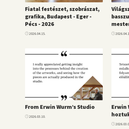
Fiatal festészet, szobrászat,
Világs
grafika, Budapest - Eger -
basszu
Pécs - 2026
mester
2026.04.15.
2026.04.1
From Erwin Wurm’s Studio
Erwin
hoztu
2026.03.10.
2026.03.0