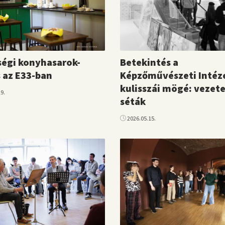
égi konyhasarok-
Betekintés a
 az E33-ban
Képzőművészeti Intéz
kulisszái mögé: vezete
9.
séták
2026.05.15.