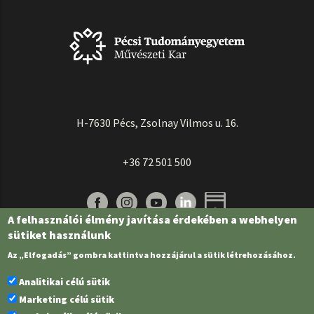
H-7630 Pécs, Zsolnay Vilmos u. 16.
+36 72 501 500
A felhasználói élmény javítása érdekében a webhelyen
sütiket használunk
Az „Elfogadás” gombra kattintva hozzájárul a sütik létrehozásához.
Analitikai célú sütik
Marketing célú sütik