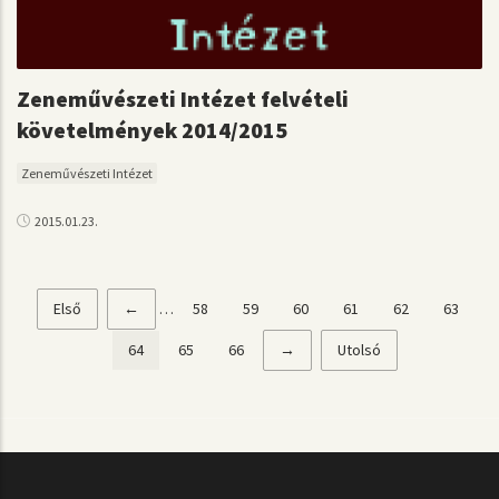
Zeneművészeti Intézet felvételi
követelmények 2014/2015
Zeneművészeti Intézet
2015.01.23.
Első
Első
Előző
←
…
Page
58
Page
59
Page
60
Page
61
Page
62
Page
63
Oldalszámozás
oldal
oldal
Jelenlegi
64
Page
65
Page
66
Következő
→
Utolsó
Utolsó
oldal
oldal
oldal