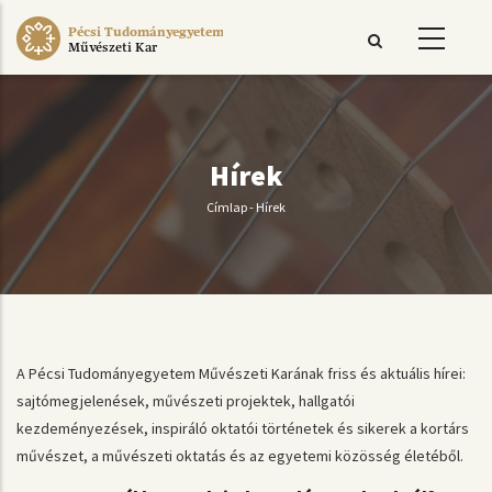
Ugrás
Pécsi Tudományegyetem
a
Művészeti Kar
tartalomra
Hírek
Címlap
-
Hírek
Morzsa
A Pécsi Tudományegyetem Művészeti Karának friss és aktuális hírei:
sajtómegjelenések, művészeti projektek, hallgatói
kezdeményezések, inspiráló oktatói történetek és sikerek a kortárs
művészet, a művészeti oktatás és az egyetemi közösség életéből.