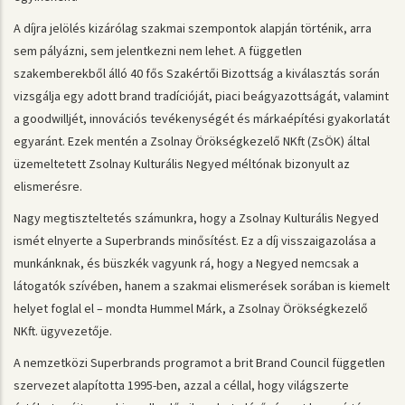
A díjra jelölés kizárólag szakmai szempontok alapján történik, arra
sem pályázni, sem jelentkezni nem lehet. A független
szakemberekből álló 40 fős Szakértői Bizottság a kiválasztás során
vizsgálja egy adott brand tradícióját, piaci beágyazottságát, valamint
a goodwilljét, innovációs tevékenységét és márkaépítési gyakorlatát
egyaránt. Ezek mentén a Zsolnay Örökségkezelő NKft (ZsÖK) által
üzemeltetett Zsolnay Kulturális Negyed méltónak bizonyult az
elismerésre.
Nagy megtiszteltetés számunkra, hogy a Zsolnay Kulturális Negyed
ismét elnyerte a Superbrands minősítést. Ez a díj visszaigazolása a
munkánknak, és büszkék vagyunk rá, hogy a Negyed nemcsak a
látogatók szívében, hanem a szakmai elismerések sorában is kiemelt
helyet foglal el – mondta Hummel Márk, a Zsolnay Örökségkezelő
NKft. ügyvezetője.
A nemzetközi Superbrands programot a brit Brand Council független
szervezet alapította 1995-ben, azzal a céllal, hogy világszerte