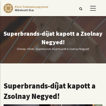
Ugrás
Pécsi Tudományegyetem
a
Művészeti Kar
tartalomra
Superbrands-díjat kapott a Zsolnay
Negyed!
Címlap
-
Hírek
-
Superbrands-Díjat Kapott A Zsolnay Negyed!
Morzsa
Superbrands-díjat kapott a
Zsolnay Negyed!