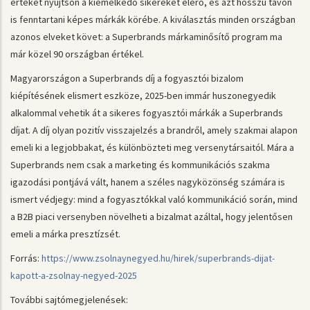
értéket nyújtson a kiemelkedő sikereket elérő, és azt hosszú távon
is fenntartani képes márkák körébe. A kiválasztás minden országban
azonos elveket követ: a Superbrands márkaminősítő program ma
már közel 90 országban értékel.
Magyarországon a Superbrands díj a fogyasztói bizalom
kiépítésének elismert eszköze, 2025-ben immár huszonegyedik
alkalommal vehetik át a sikeres fogyasztói márkák a Superbrands
díjat. A díj olyan pozitív visszajelzés a brandről, amely szakmai alapon
emeli ki a legjobbakat, és különbözteti meg versenytársaitól. Mára a
Superbrands nem csak a marketing és kommunikációs szakma
igazodási pontjává vált, hanem a széles nagyközönség számára is
ismert védjegy: mind a fogyasztókkal való kommunikáció során, mind
a B2B piaci versenyben növelheti a bizalmat azáltal, hogy jelentősen
emeli a márka presztízsét.
Forrás:
https://www.zsolnaynegyed.hu/hirek/superbrands-dijat-
kapott-a-zsolnay-negyed-2025
További sajtómegjelenések: