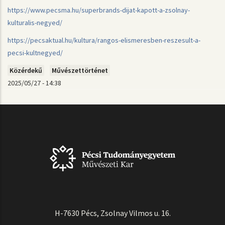
https://www.pecsma.hu/superbrands-dijat-kapott-a-zsolnay-
kulturalis-negyed/
https://pecsaktual.hu/kultura/rangos-elismeresben-reszesult-a-
pecsi-kultnegyed/
Közérdekű
Művészettörténet
2025/05/27 - 14:38
H-7630 Pécs, Zsolnay Vilmos u. 16.