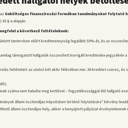
edett hallgatói helyek betöltés
 az
önköltséges finanszírozási formában tanulmányokat folytató h
) 43.§-a alapján.
 megfelel a következő feltételeknek:
lott tantervben előírt kreditmennyiség legalább 50%-át, és az összesített 
llamilag támogatott hallgatók összesített korrigált kreditindex-jegyzékén 
lás feltételeit: az utolsó két aktív félévében min. 36 kreditet szerez, és 
dőt,
inek száma nem haladta meg kettővel – fogyatékossággal élő hallgató eset
ulmányok állami ösztöndíjas képzésben történő folytatására” kérvény lead
ető állami ösztöndíjas hely, akkor a benyújtott pályázat érvénytelennek mi