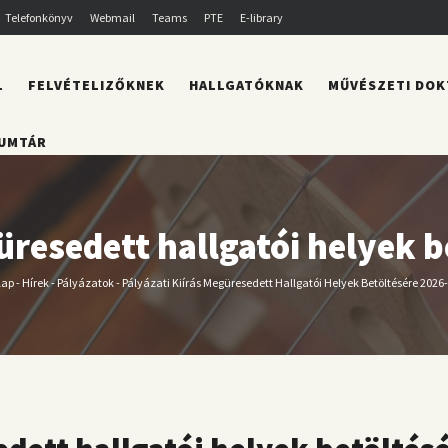
Telefonkönyv
Webmail
Teams
PTE
E-library
L
FELVÉTELIZŐKNEK
HALLGATÓKNAK
MŰVÉSZETI DOK
UMTÁR
üresedett hallgatói helyek 
lap
-
Hírek
-
Pályázatok
-
Pályázati Kiírás Megüresedett Hallgatói Helyek Betöltésére 2026
orzsa