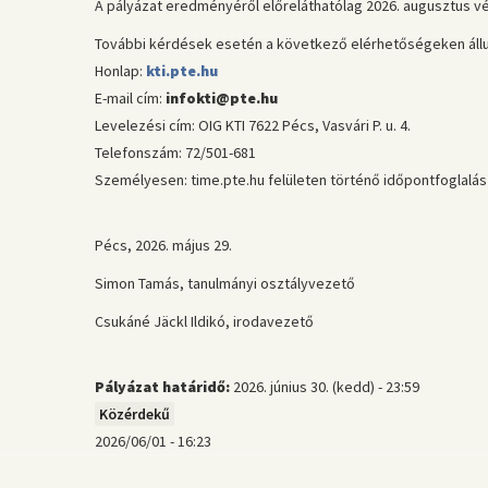
A pályázat eredményéről előreláthatólag 2026. augusztus vé
További kérdések esetén a következő elérhetőségeken állu
Honlap:
kti.pte.hu
E-mail cím:
infokti@pte.hu
Levelezési cím: OIG KTI 7622 Pécs, Vasvári P. u. 4.
Telefonszám: 72/501-681
Személyesen: time.pte.hu felületen történő időpontfoglalás
Pécs, 2026. május 29.
Simon Tamás, tanulmányi osztályvezető
Csukáné Jäckl Ildikó, irodavezető
Pályázat határidő:
2026. június 30. (kedd) - 23:59
Közérdekű
2026/06/01 - 16:23