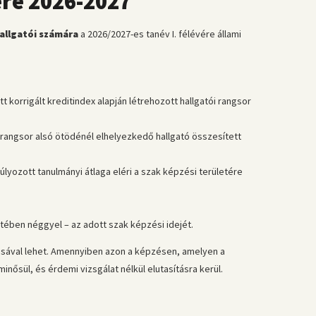
ére 2026-2027
allgatói számára
a 2026/2027-es tanév I. félévére állami
korrigált kreditindex alapján létrehozott hallgatói rangsor
a rangsor alsó ötödénél elhelyezkedő hallgató összesített
súlyozott tanulmányi átlaga eléri a szak képzési területére
ében néggyel – az adott szak képzési idejét.
ásával lehet. Amennyiben azon a képzésen, amelyen a
nősül, és érdemi vizsgálat nélkül elutasításra kerül.