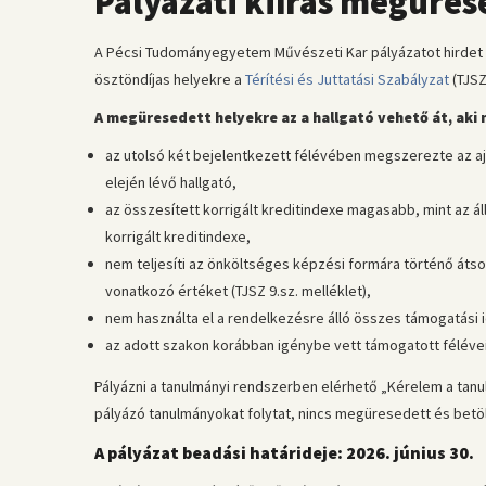
Pályázati kiírás megüres
A Pécsi Tudományegyetem Művészeti Kar pályázatot hirdet
ösztöndíjas helyekre a
Térítési és Juttatási Szabályzat
(TJSZ
A megüresedett helyekre az a hallgató vehető át, aki
az utolsó két bejelentkezett félévében megszerezte az aján
elején lévő hallgató,
az összesített korrigált kreditindexe magasabb, mint az á
korrigált kreditindexe,
nem teljesíti az önköltséges képzési formára történő átsoro
vonatkozó értéket (TJSZ 9.sz. melléklet),
nem használta el a rendelkezésre álló összes támogatási i
az adott szakon korábban igénybe vett támogatott féléve
Pályázni a tanulmányi rendszerben elérhető „Kérelem a tan
pályázó tanulmányokat folytat, nincs megüresedett és betölth
A pályázat beadási határideje: 2026. június 30.