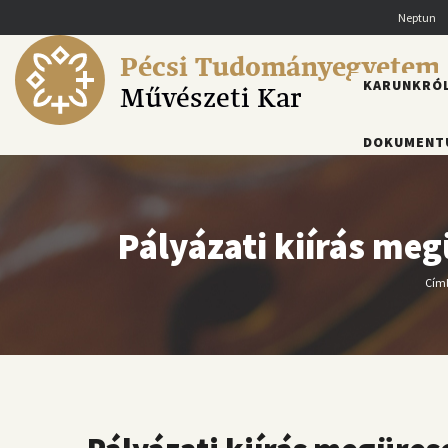
Ugrás
Neptun
a
tartalomra
Pécsi Tudományegyetem
FŐMENÜ
KARUNKRÓ
Művészeti Kar
DOKUMENT
Pályázati kiírás meg
Cím
M