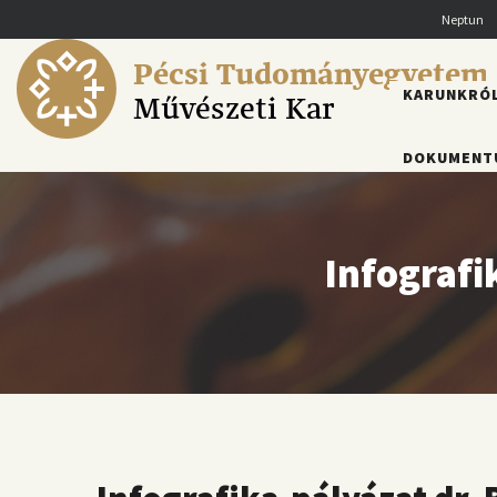
Ugrás
Neptun
a
tartalomra
Pécsi Tudományegyetem
FŐMENÜ
KARUNKRÓ
Művészeti Kar
DOKUMENT
Infografi