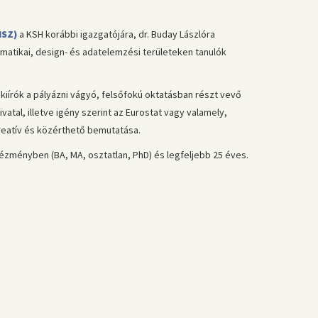
HSZ)
a KSH korábbi igazgatójára, dr. Buday Lászlóra
rmatikai, design- és adatelemzési területeken tanulók
iírók a pályázni vágyó, felsőfokú oktatásban részt vevő
atal, illetve igény szerint az Eurostat vagy valamely,
kreatív és közérthető bemutatása.
ntézményben (BA, MA, osztatlan, PhD) és legfeljebb 25 éves.