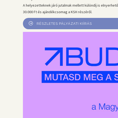
A helyezetteknek járó jutalmak mellett különdíj is elnyerhet
30.000 Ft és ajándékcsomag a KSH részéről.
RÉSZLETES PÁLYÁZATI KIÍRÁS