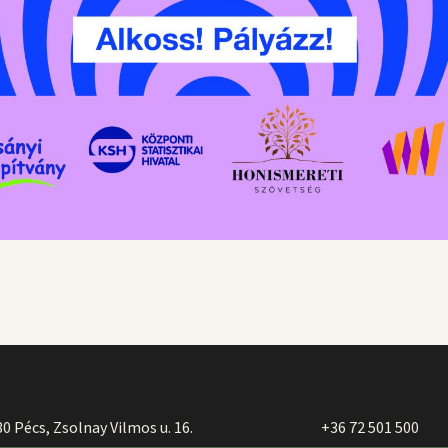
0 Pécs, Zsolnay Vilmos u. 16.
+36 72 501 500