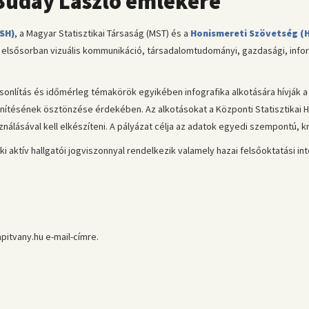
 Buday László emlékére
KSH)
, a Magyar Statisztikai Társaság (MST) és a
Honismereti Szövetség (
t, elsősorban vizuális kommunikáció, társadalomtudományi, gazdasági, info
ítás és időmérleg témakörök egyikében infografika alkotására hívják a k
enítésének ösztönzése érdekében. Az alkotásokat a Központi Statisztikai Hiv
sználásával kell elkészíteni. A pályázat célja az adatok egyedi szempontú, 
aki aktív hallgatói jogviszonnyal rendelkezik valamely hazai felsőoktatási i
apitvany.hu e-mail-címre.