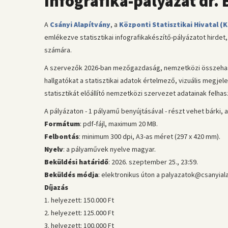
Infografika-pályázat dr.
A
Csányi Alapítvány
, a
Központi Statisztikai Hivatal (
emlékezve statisztikai infografikakészítő-pályázatot hirde
számára.
A szervezők 2026-ban mezőgazdaság, nemzetközi összehasonl
hallgatókat a statisztikai adatok értelmező, vizuális megjel
statisztikát előállító nemzetközi szervezet adatainak felha
A pályázaton - 1 pályamű benyújtásával - részt vehet bárki, 
Formátum
: pdf-fájl, maximum 20 MB.
Felbontás
: minimum 300 dpi, A3-as méret (297 x 420 mm).
Nyelv
: a pályaművek nyelve magyar.
Beküldési határidő
: 2026. szeptember 25., 23:59.
Beküldés módja
: elektronikus úton a palyazatok@csanyial
Díjazás
1. helyezett: 150.000 Ft
2. helyezett: 125.000 Ft
3. helyezett: 100.000 Ft