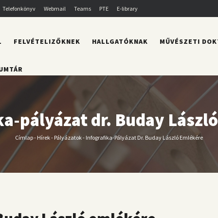
Telefonkönyv
Webmail
Teams
PTE
E-library
L
FELVÉTELIZŐKNEK
HALLGATÓKNAK
MŰVÉSZETI DOK
UMTÁR
ka-pályázat dr. Buday Lászl
Címlap
-
Hírek
-
Pályázatok
-
Infografika-Pályázat Dr. Buday László Emlékére
Morzsa