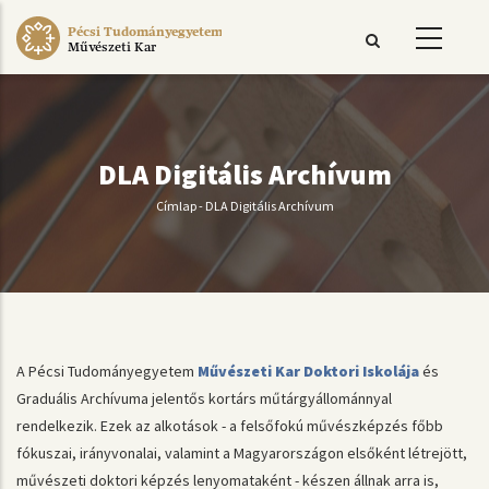
Ugrás
Pécsi Tudományegyetem
a
Művészeti Kar
tartalomra
DLA Digitális Archívum
Címlap
-
DLA Digitális Archívum
Morzsa
A Pécsi Tudományegyetem
Művészeti Kar Doktori Iskolája
és
Graduális Archívuma jelentős kortárs műtárgyállománnyal
rendelkezik. Ezek az alkotások - a felsőfokú művészképzés főbb
fókuszai, irányvonalai, valamint a Magyarországon elsőként létrejött,
művészeti doktori képzés lenyomataként - készen állnak arra is,