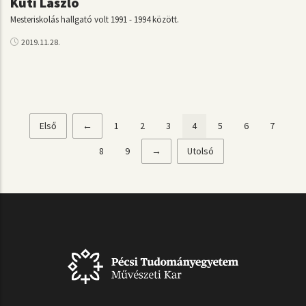
Kuti László
Mesteriskolás hallgató volt 1991 - 1994 között.
2019.11.28.
Első
Első
Előző
←
Page
1
Page
2
Page
3
Jelenlegi
4
Page
5
Page
6
Page
7
Oldalszámozás
oldal
oldal
oldal
Page
8
Page
9
Következő
→
Utolsó
Utolsó
oldal
oldal