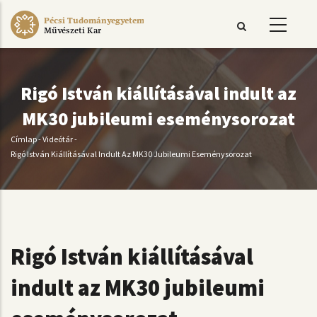
Ugrás
Pécsi Tudományegyetem
a
Művészeti Kar
tartalomra
Rigó István kiállításával indult az
MK30 jubileumi eseménysorozat
Címlap
-
Videótár
-
Morzsa
Rigó István Kiállításával Indult Az MK30 Jubileumi Eseménysorozat
Rigó István kiállításával
indult az MK30 jubileumi