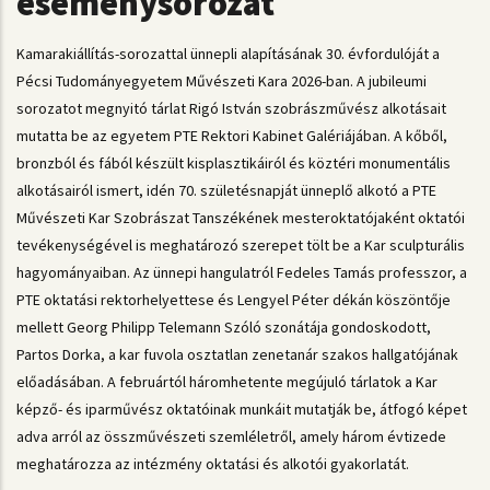
eseménysorozat
Kamarakiállítás-sorozattal ünnepli alapításának 30. évfordulóját a
Pécsi Tudományegyetem Művészeti Kara 2026-ban. A jubileumi
sorozatot megnyitó tárlat Rigó István szobrászművész alkotásait
mutatta be az egyetem PTE Rektori Kabinet Galériájában. A kőből,
bronzból és fából készült kisplasztikáiról és köztéri monumentális
alkotásairól ismert, idén 70. születésnapját ünneplő alkotó a PTE
Művészeti Kar Szobrászat Tanszékének mesteroktatójaként oktatói
tevékenységével is meghatározó szerepet tölt be a Kar sculpturális
hagyományaiban. Az ünnepi hangulatról Fedeles Tamás professzor, a
PTE oktatási rektorhelyettese és Lengyel Péter dékán köszöntője
mellett Georg Philipp Telemann Szóló szonátája gondoskodott,
Partos Dorka, a kar fuvola osztatlan zenetanár szakos hallgatójának
előadásában. A februártól háromhetente megújuló tárlatok a Kar
képző- és iparművész oktatóinak munkáit mutatják be, átfogó képet
adva arról az összművészeti szemléletről, amely három évtizede
meghatározza az intézmény oktatási és alkotói gyakorlatát.