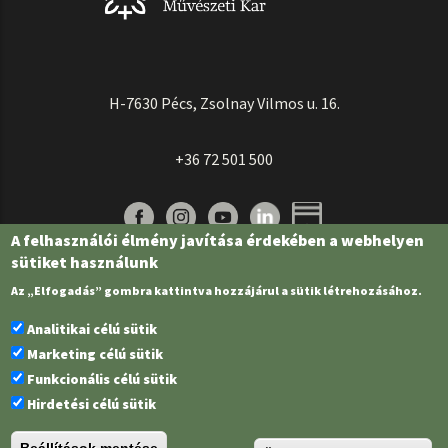
H-7630 Pécs, Zsolnay Vilmos u. 16.
+36 72 501 500
A felhasználói élmény javítása érdekében a webhelyen
sütiket használunk
Az „Elfogadás” gombra kattintva hozzájárul a sütik létrehozásához.
Analitikai célú sütik
Marketing célú sütik
Funkcionális célú sütik
Pécsi Tudományegyetem | Kancellária |
Informatikai és Innovációs Igazgatóság
Hirdetési célú sütik
| Portál csoport - 2022.