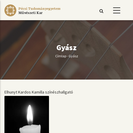
Ugrás
Pécsi Tudományegyetem
a
Művészeti Kar
tartalomra
Gyász
Címlap
-
Gyász
Morzsa
Elhunyt Kardos Kamilla színészhallgató