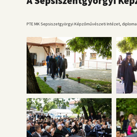
A Sepsiszentgyörgyi Kép
PTE MK Sepsiszetgyörgyi Képzőművészeti Intézet, diplomao