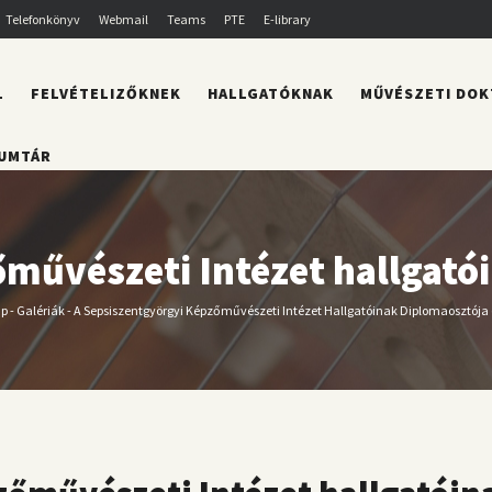
Telefonkönyv
Webmail
Teams
PTE
E-library
L
FELVÉTELIZŐKNEK
HALLGATÓKNAK
MŰVÉSZETI DOK
UMTÁR
művészeti Intézet hallgató
ap
-
Galériák
-
A Sepsiszentgyörgyi Képzőművészeti Intézet Hallgatóinak Diplomaosztója 
orzsa