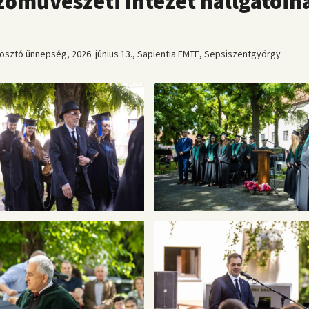
zőművészeti Intézet hallgatóin
sztó ünnepség, 2026. június 13., Sapientia EMTE, Sepsiszentgyörgy