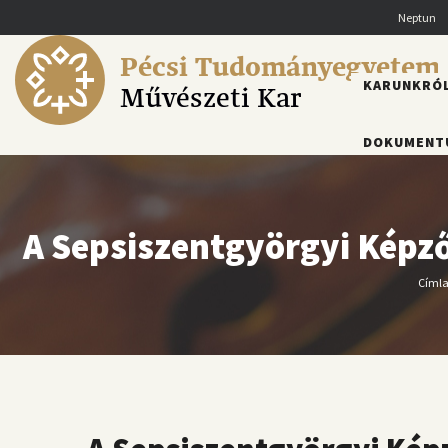
Ugrás
Neptun
a
tartalomra
Pécsi Tudományegyetem
FŐMENÜ
KARUNKRÓ
Művészeti Kar
DOKUMENT
A Sepsiszentgyörgyi Képző
Címl
M