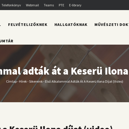
Telefonkönyv
Webmail
Teams
PTE
E-library
L
FELVÉTELIZŐKNEK
HALLGATÓKNAK
MŰVÉSZETI DOK
UMTÁR
mal adták át a Keserü Ilona 
Címlap
-
Hírek
-
Sikereink
-
Első Alkalommal Adták Át A Keserü Ilona Díjat (video)
Morzsa