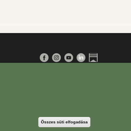
PTE Login
Összes süti elfogadása
Withdraw consent