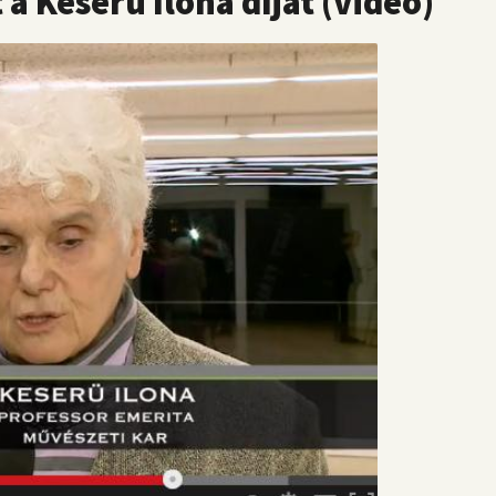
a Keserü Ilona díjat (video)