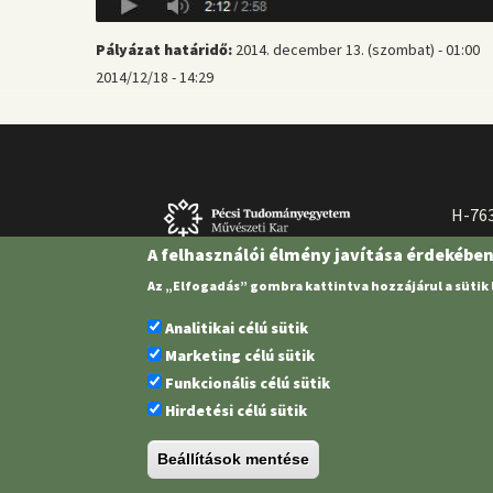
Pályázat határidő:
2014. december 13. (szombat) - 01:00
2014/12/18 - 14:29
H-763
A felhasználói élmény javítása érdekébe
Az „Elfogadás” gombra kattintva hozzájárul a sütik
Analitikai célú sütik
Marketing célú sütik
Funkcionális célú sütik
Hirdetési célú sütik
Pécsi Tudományegyetem | Kancellária |
Informatikai és Innovációs 
Beállítások mentése