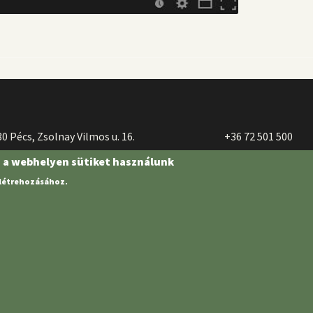
0 Pécs, Zsolnay Vilmos u. 16.
+36 72 501 500
n a webhelyen sütiket használunk
 létrehozásához.
Igazgatóság
| Portál csoport - 2022.