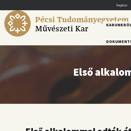
Ugrás
Neptun
a
tartalomra
Pécsi Tudományegyetem
FŐMENÜ
KARUNKRÓ
Művészeti Kar
DOKUMENT
Első alkalom