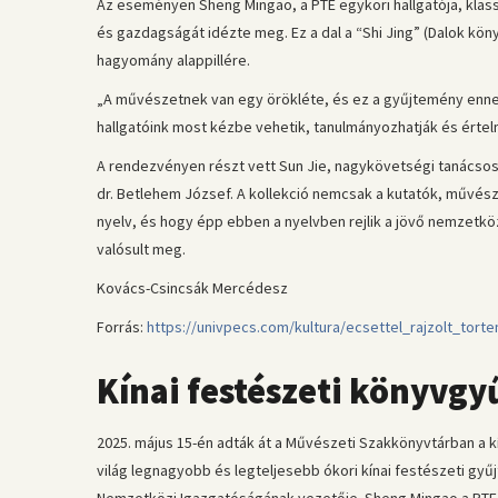
Az eseményen Sheng Mingao, a PTE egykori hallgatója, klass
és gazdagságát idézte meg. Ez a dal a “Shi Jing” (Dalok köny
hagyomány alappillére.
„A művészetnek van egy örökléte, és ez a gyűjtemény ennek 
hallgatóink most kézbe vehetik, tanulmányozhatják és értel
A rendezvényen részt vett Sun Jie, nagykövetségi tanácsos
dr. Betlehem József. A kollekció nemcsak a kutatók, művé
nyelv, és hogy épp ebben a nyelvben rejlik a jövő nemzetk
valósult meg.
Kovács-Csincsák Mercédesz
Forrás:
https://univpecs.com/kultura/ecsettel_rajzolt_tort
Kínai festészeti könyvg
2025. május 15-én adták át a Művészeti Szakkönyvtárban a kí
világ legnagyobb és legteljesebb ókori kínai festészeti gyű