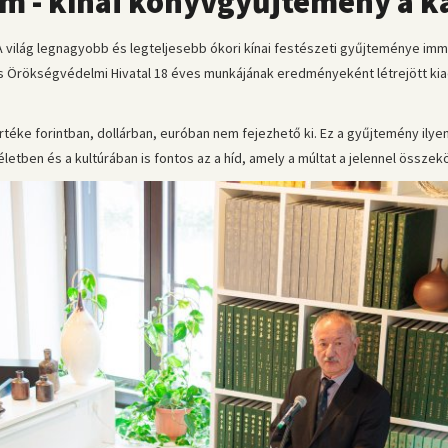
lem - kínai könyvgyűjtemény a 
 A világ legnagyobb és legteljesebb ókori kínai festészeti gyűjteménye
lis Örökségvédelmi Hivatal 18 éves munkájának eredményeként létrejött kia
téke forintban, dollárban, euróban nem fejezhető ki. Ez a gyűjtemény ilyen
etben és a kultúrában is fontos az a híd, amely a múltat a jelennel összekö