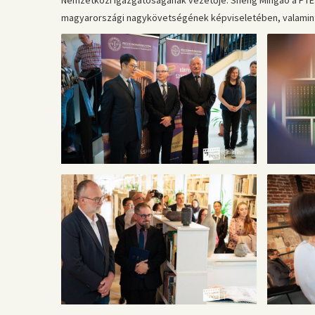
Nemzetközi Igazgatóságának vezetője. Sheng Mingao a PTE Mk
magyarországi nagykövetségének képviseletében, valamint a