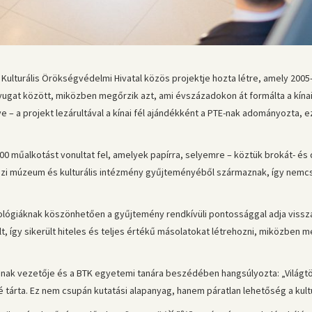
Kulturális Örökségvédelmi Hivatal közös projektje hozta létre, amely 2005
Nyugat között, miközben megőrzik azt, ami évszázadokon át formálta a kínai v
 a projekt lezárultával a kínai fél ajándékként a PTE-nak adományozta, ezze
000 műalkotást vonultat fel, amelyek papírra, selyemre – köztük brokát- és
zi múzeum és kulturális intézmény gyűjteményéből származnak, így nemc
lógiáknak köszönhetően a gyűjtemény rendkívüli pontossággal adja vissza a
, így sikerült hiteles és teljes értékű másolatokat létrehozni, miközben
gának vezetője és a BTK egyetemi tanára beszédében hangsúlyozta: „Világt
lé tárta. Ez nem csupán kutatási alapanyag, hanem páratlan lehetőség a kult