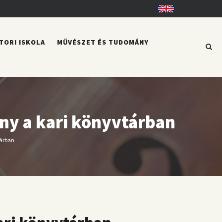
English
TORI ISKOLA
MŰVÉSZET ÉS TUDOMÁNY
ény a kari könyvtárban
tárban