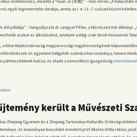
zikus énekművész, előadta a "Guan Jü (关雎)” – más néven „A halászháló mad
ve) egyik legismertebb darabja, amely az i. e. 11–7. század között keletkez
élő példája” – hangsúlyozta dr. Lengyel Péter, a Művészeti Kar dékánja. 
mezhetik azokat az alkotásokat, amelyek eddig csak távoli múzeumok falain
, a Kínai Népköztársaság magyarországi nagykövetségének képviseletében,
szettörténészek és egyetemi hallgatók számára kincsesbánya, hanem minda
özi párbeszédének kulcsa. Az átadó a nemzetközi Igazgatóság
Internationa
enelem
yűjtemény került a Művészeti S
nai Zhejiang Egyetem és a Zhejiang Tartományi Kulturális Örökségvédelmi H
jteménye. Az eseményen beszédet mondott prof. Miseta Attila rektor, prof. 