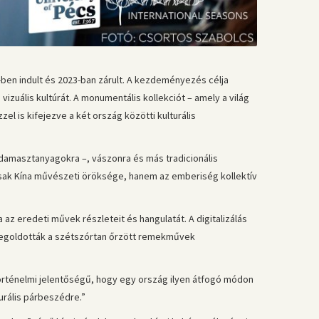
-ben indult és 2023-ban zárult. A kezdeményezés célja
izuális kultúrát. A monumentális kollekciót – amely a világ
l is kifejezve a két ország közötti kulturális
 damasztanyagokra –, vászonra és más tradicionális
sak Kína művészeti öröksége, hanem az emberiség kollektív
z eredeti művek részleteit és hangulatát. A digitalizálás
 megoldották a szétszórtan őrzött remekművek
örténelmi jelentőségű, hogy egy ország ilyen átfogó módon
urális párbeszédre.”