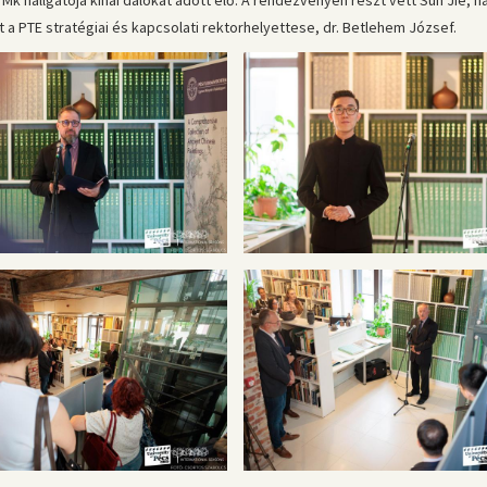
 hallgatója kínai dalokat adott elő. A rendezvényen részt vett Sun Jie, 
 PTE stratégiai és kapcsolati rektorhelyettese, dr. Betlehem József.