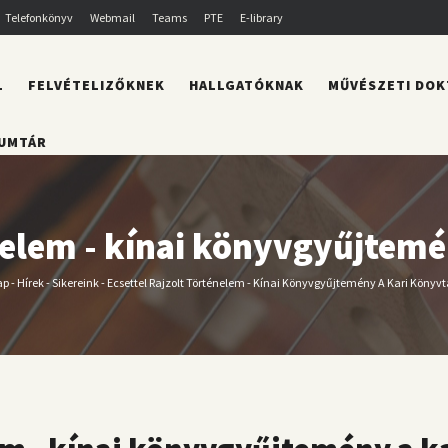
Telefonkönyv
Webmail
Teams
PTE
E-library
L
FELVÉTELIZŐKNEK
HALLGATÓKNAK
MŰVÉSZETI DOK
UMTÁR
énelem - kínai könyvgyűjtem
ap
-
Hírek
-
Sikereink
-
Ecsettel Rajzolt Történelem - Kínai Könyvgyűjtemény A Kari Könyv
orzsa