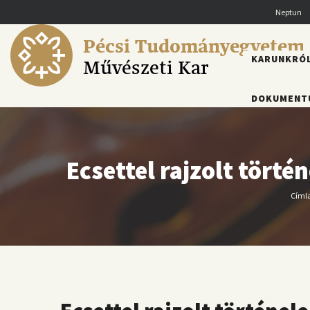
Ugrás
Neptun
a
tartalomra
Pécsi Tudományegyetem
FŐMENÜ
KARUNKRÓ
Művészeti Kar
DOKUMENT
Ecsettel rajzolt tört
Címl
M