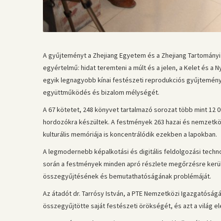
A gyűjteményt a Zhejiang Egyetem és a Zhejiang Tartományi 
egyértelmű: hidat teremteni a múlt és a jelen, a Kelet és a 
egyik legnagyobb kínai festészeti reprodukciós gyűjteménye –
együttműködés és bizalom mélységét.
A 67 kötetet, 248 könyvet tartalmazó sorozat több mint 12 
hordozókra készültek. A festmények 263 hazai és nemzetkö
kulturális memóriája is koncentrálódik ezekben a lapokban.
A legmodernebb képalkotási és digitális feldolgozási techno
során a festmények minden apró részlete megőrzésre került
összegyűjtésének és bemutathatóságának problémáját.
Az átadót dr. Tarrósy István, a PTE Nemzetközi Igazgatósá
összegyűjtötte saját festészeti örökségét, és azt a világ e