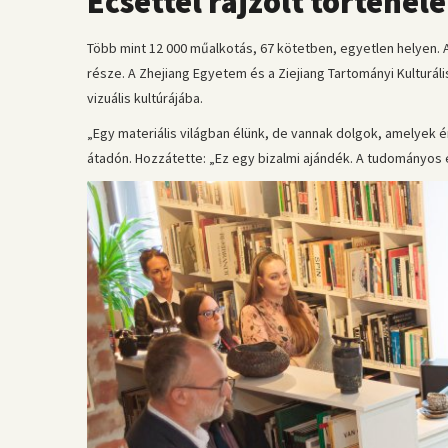
Ecsettel rajzolt történe
Több mint 12 000 műalkotás, 67 kötetben, egyetlen helyen.
része. A Zhejiang Egyetem és a Ziejiang Tartományi Kulturá
vizuális kultúrájába.
„Egy materiális világban élünk, de vannak dolgok, amelyek ér
átadón. Hozzátette: „Ez egy bizalmi ajándék. A tudományos él