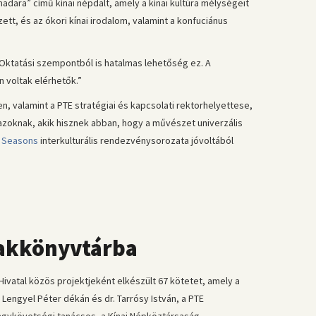
ara” című kínai népdalt, amely a kínai kultúra mélységeit
ett, és az ókori kínai irodalom, valamint a konfuciánus
„Oktatási szempontból is hatalmas lehetőség ez. A
 voltak elérhetők.”
 valamint a PTE stratégiai és kapcsolati rektorhelyettese,
zoknak, akik hisznek abban, hogy a művészet univerzális
l Seasons
interkulturális rendezvénysorozata jóvoltából
zakkönyvtárba
ivatal közös projektjeként elkészült 67 kötetet, amely a
Lengyel Péter dékán és dr. Tarrósy István, a PTE