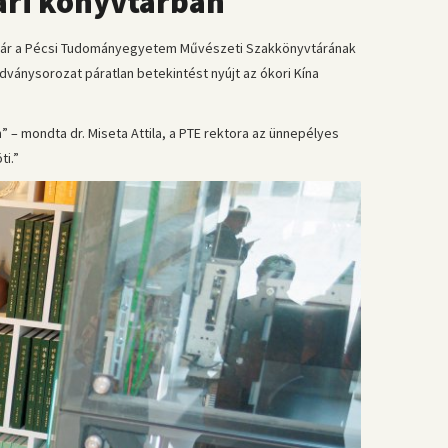
kari könyvtárban
 immár a Pécsi Tudományegyetem Művészeti Szakkönyvtárának
dványsorozat páratlan betekintést nyújt az ókori Kína
” – mondta dr. Miseta Attila, a PTE rektora az ünnepélyes
ti.”