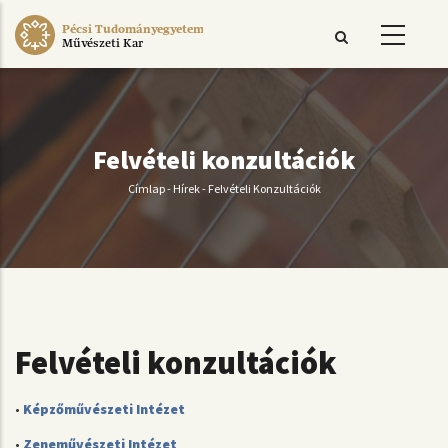
Ugrás
Pécsi Tudományegyetem
a
Művészeti Kar
tartalomra
Felvételi konzultációk
Címlap
-
Hírek
-
Felvételi Konzultációk
Morzsa
Felvételi konzultációk
•
Képzőművészeti Intézet
•
Zeneművészeti Intézet