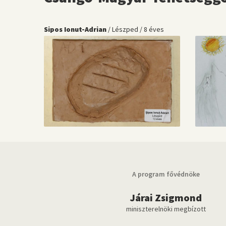
Sipos Ionut-Adrian
/ Lészped / 8 éves
A program fővédnöke
Járai Zsigmond
miniszterelnöki megbízott