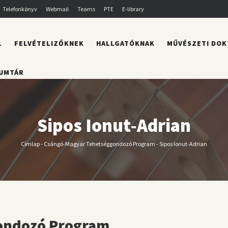
Telefonkönyv
Webmail
Teams
PTE
E-library
L
FELVÉTELIZŐKNEK
HALLGATÓKNAK
MŰVÉSZETI DOK
UMTÁR
Sipos Ionut-Adrian
Címlap
-
Csángó-Magyar Tehetséggondozó Program
-
Sipos Ionut-Adrian
Morzsa
ondozó Program