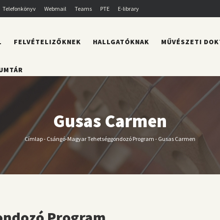
Telefonkönyv
Webmail
Teams
PTE
E-library
L
FELVÉTELIZŐKNEK
HALLGATÓKNAK
MŰVÉSZETI DOK
UMTÁR
Gusas Carmen
Címlap
-
Csángó-Magyar Tehetséggondozó Program
-
Gusas Carmen
Morzsa
ondozó Program