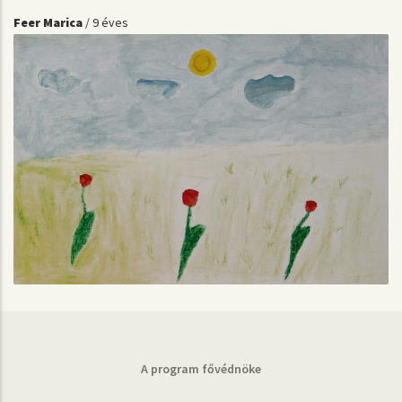
Feer Marica
/ 9 éves
A program fővédnöke