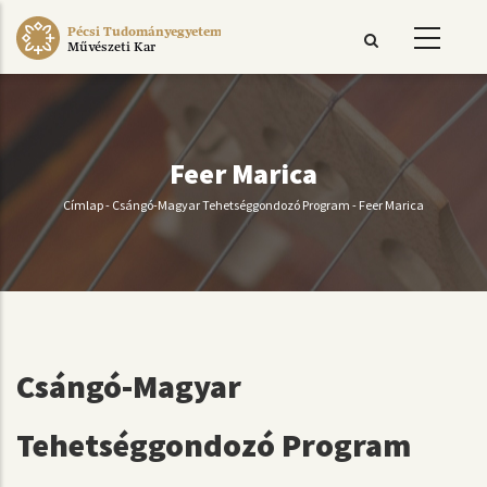
Ugrás
Pécsi Tudományegyetem
a
Művészeti Kar
tartalomra
Feer Marica
Címlap
-
Csángó-Magyar Tehetséggondozó Program
-
Feer Marica
Morzsa
Csángó-Magyar
Tehetséggondozó Program