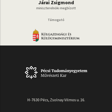
Járai Zsigmond
miniszterelnöki megbízott
Támogató
H-7630 Pécs, Zsolnay Vilmos u. 16.