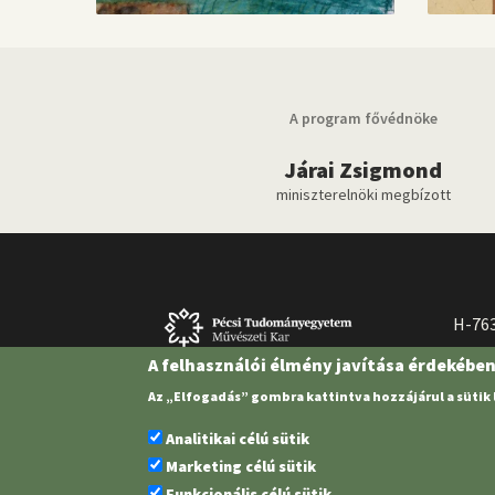
A program fővédnöke
Járai Zsigmond
miniszterelnöki megbízott
H-763
A felhasználói élmény javítása érdekébe
Az „Elfogadás” gombra kattintva hozzájárul a sütik
Analitikai célú sütik
Marketing célú sütik
Funkcionális célú sütik