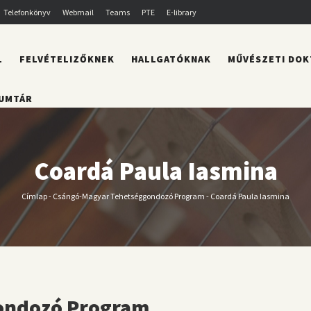
Telefonkönyv
Webmail
Teams
PTE
E-library
L
FELVÉTELIZŐKNEK
HALLGATÓKNAK
MŰVÉSZETI DOK
UMTÁR
Coardá Paula Iasmina
Címlap
-
Csángó-Magyar Tehetséggondozó Program
-
Coardá Paula Iasmina
Morzsa
ondozó Program