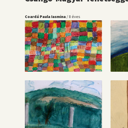
Coardá Paula Iasmina
/ 8 éves