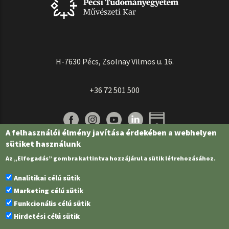
H-7630 Pécs, Zsolnay Vilmos u. 16.
+36 72 501 500
A felhasználói élmény javítása érdekében a webhelyen
sütiket használunk
Az „Elfogadás” gombra kattintva hozzájárul a sütik létrehozásához.
Analitikai célú sütik
Marketing célú sütik
Funkcionális célú sütik
Pécsi Tudományegyetem | Kancellária |
Informatikai és Innovációs Igazgatóság
Hirdetési célú sütik
| Portál csoport - 2022.