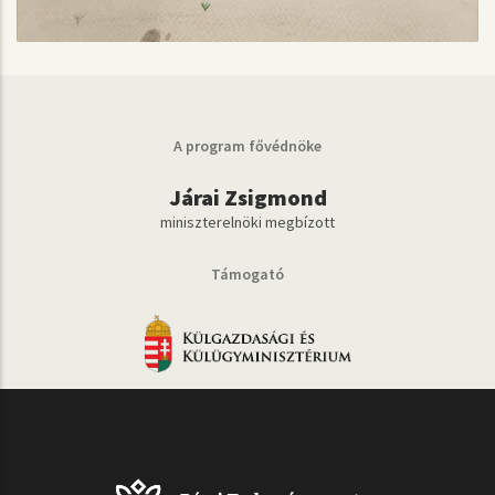
A program fővédnöke
Járai Zsigmond
miniszterelnöki megbízott
Támogató