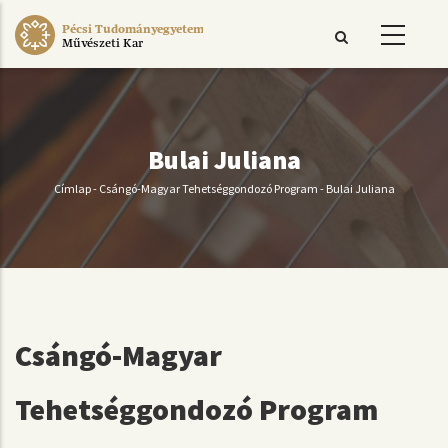
Ugrás
Pécsi Tudományegyetem
a
Művészeti Kar
tartalomra
Bulai Juliana
Címlap
-
Csángó-Magyar Tehetséggondozó Program
-
Bulai Juliana
Morzsa
Csángó-Magyar
Tehetséggondozó Program