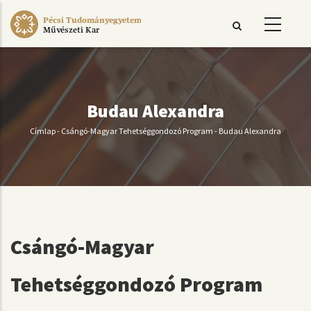
Ugrás
Pécsi Tudományegyetem
a
Művészeti Kar
tartalomra
Budau Alexandra
Címlap
-
Csángó-Magyar Tehetséggondozó Program
-
Budau Alexandra
Morzsa
Csángó-Magyar
Tehetséggondozó Program