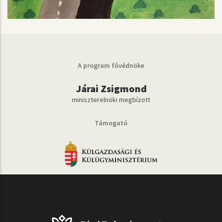
A program fővédnöke
Járai Zsigmond
miniszterelnöki megbízott
Támogató