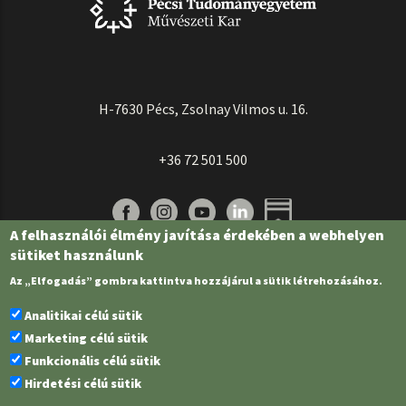
H-7630 Pécs, Zsolnay Vilmos u. 16.
+36 72 501 500
A felhasználói élmény javítása érdekében a webhelyen
sütiket használunk
Az „Elfogadás” gombra kattintva hozzájárul a sütik létrehozásához.
Analitikai célú sütik
Marketing célú sütik
Funkcionális célú sütik
Pécsi Tudományegyetem | Kancellária |
Informatikai és Innovációs Igazgatóság
Hirdetési célú sütik
| Portál csoport - 2022.