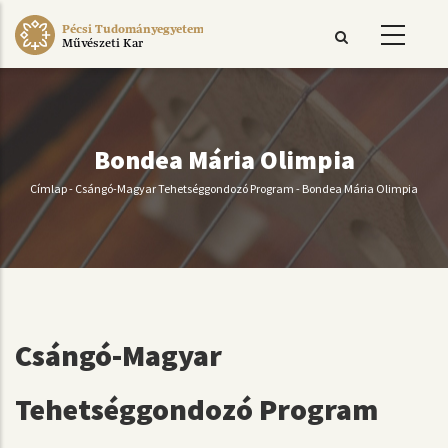
Ugrás
Pécsi Tudományegyetem
a
Művészeti Kar
tartalomra
Bondea Mária Olimpia
Címlap
-
Csángó-Magyar Tehetséggondozó Program
-
Bondea Mária Olimpia
Morzsa
Csángó-Magyar
Tehetséggondozó Program