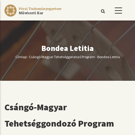
Ugrás
Pécsi Tudományegyetem
a
Művészeti Kar
tartalomra
Bondea Letitia
Címlap
-
Csángó-Magyar Tehetséggondozó Program
-
Bondea Letitia
Morzsa
Csángó-Magyar
Tehetséggondozó Program