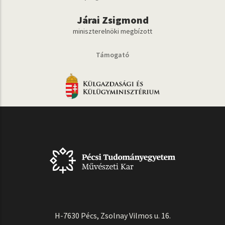
Járai Zsigmond
miniszterelnöki megbízott
Támogató
H-7630 Pécs, Zsolnay Vilmos u. 16.