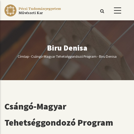
Ugrás
Pécsi Tudományegyetem
a
Művészeti Kar
tartalomra
Biru Denisa
Címlap
-
Csángó-Magyar Tehetséggondozó Program
-
Biru Denisa
Morzsa
Csángó-Magyar
Tehetséggondozó Program