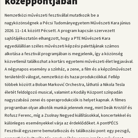
középpontjában
Nemzetközi művészeti fesztivállal mutatkozik be a
nagyközönségnek a Pécsi Tudományegyetem Művészeti Kara június
2026. 11–14. között Pécsett. A program kapcsán szervezett
sajtótájékoztatón elhangzott, hogy a PTE Művészeti Kara
egyedülállóan széles művészeti képzési palettájának számos
alkotása a fesztivál programjában is megjelenik, így a közönség
közvetlenül találkozhat a kortárs egyetemi művészeti élet legjavával.
A négynapos esemény a színház, a zene, a film és a képzőművészet
területéről válogat, nemzetközi és hazai produkciókkal. Fellép
többek között a Boban Marković Orchestra, látható a Nikola Tesla
életét feldolgozó musical, valamint a Kodály Központ színpadán
nagyszabású zenei és operaprodukciók is helyet kapnak. A filmes
programban olyan alkotók munkái jelennek meg, mint Deák Kristóf és
Rofusz Ferenc, míg a Zsolnay Negyed kiállításokkal, koncertekkel és
különleges eseményekkel várja az érdeklődőket. A pontPÉCS
Fesztivál egyszerre bemutatkozás és találkozási pont: egy pezsgő,