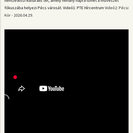
nemzetközi kulturális tér, amely néhány napra ismét a művészet
fókuszába helyezi Pécs városát. Videó1:
PTE Hírcentrum
Videó2: Pécsi
Kör - 2026.04.29.