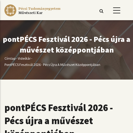
Ugrás
Pécsi Tudományegyetem
a
Művészeti Kar
tartalomra
pontPÉCS Fesztivál 2026 - Pécs újra a
művészet középpontjában
Címlap
-
Videótár
-
Morzsa
PontPÉCS Fesztivál 2026 - Pécs Újra A Művészet Középpontjában
pontPÉCS Fesztivál 2026 -
Pécs újra a művészet