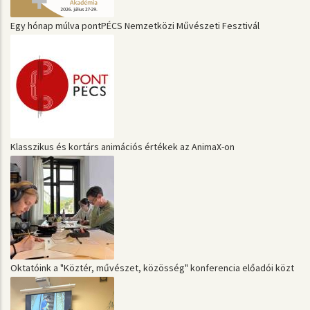
Egy hónap múlva pontPÉCS Nemzetközi Művészeti Fesztivál
Klasszikus és kortárs animációs értékek az AnimaX-on
Oktatóink a "Köztér, művészet, közösség" konferencia előadói közt