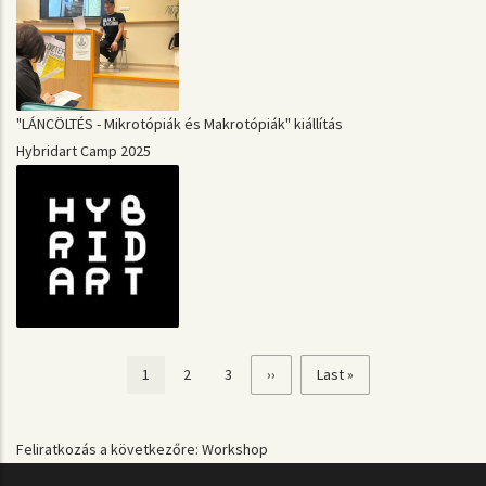
"LÁNCÖLTÉS - Mikrotópiák és Makrotópiák" kiállítás
Hybridart Camp 2025
Jelenlegi
1
Page
2
Page
3
Következő
››
Utolsó
Last »
Oldalszámozás
oldal
oldal
oldal
Feliratkozás a következőre: Workshop