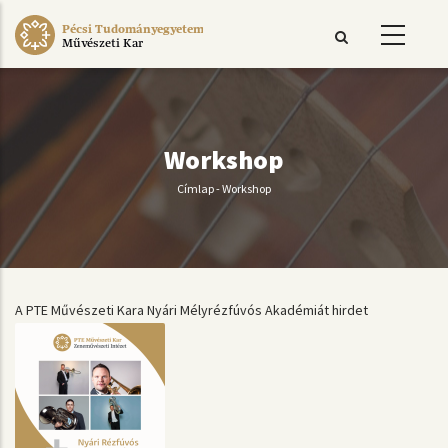
Ugrás
Pécsi Tudományegyetem
a
Művészeti Kar
tartalomra
Workshop
Címlap
-
Workshop
Morzsa
A PTE Művészeti Kara Nyári Mélyrézfúvós Akadémiát hirdet