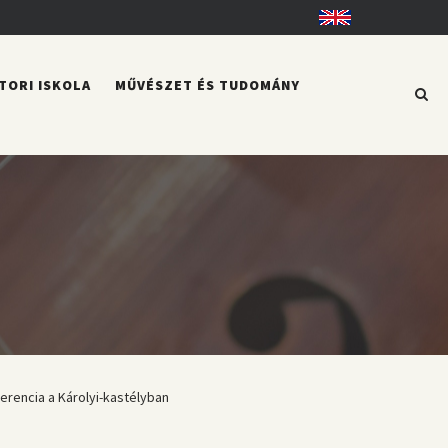
English
TORI ISKOLA
MŰVÉSZET ÉS TUDOMÁNY
encia a Károlyi-kastélyban