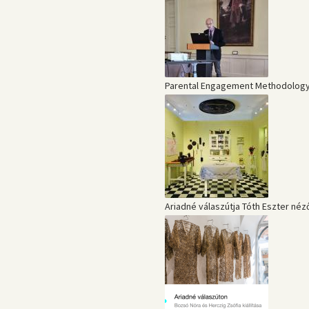
Parental Engagement Methodology 
Ariadné válaszútja Tóth Eszter néz