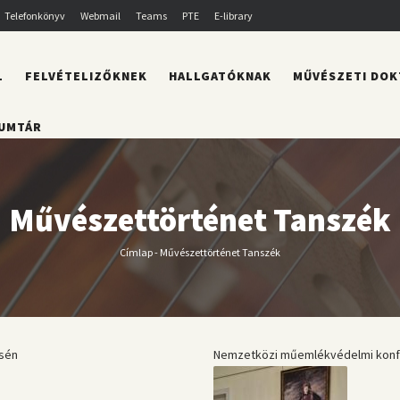
Telefonkönyv
Webmail
Teams
PTE
E-library
L
FELVÉTELIZŐKNEK
HALLGATÓKNAK
MŰVÉSZETI DOK
UMTÁR
Művészettörténet Tanszék
Címlap
-
Művészettörténet Tanszék
Morzsa
sén
Nemzetközi műemlékvédelmi konfer