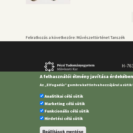
Oldalszámozás
Feliratkozás a következőre: Művészettörténet Tanszék
H-763
A felhasználói élmény javítása érdekébe
Az „Elfogadás” gombra kattintva hozzájárul a sütik
Analitikai célú sütik
Marketing célú sütik
Funkcionális célú sütik
Hirdetési célú sütik
Pécsi Tudományegyetem | Kancellária |
Informatikai és Innovációs 
Beállítások mentése