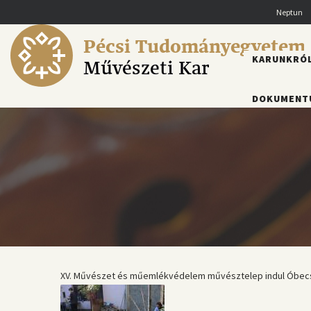
Ugrás
Neptun
a
tartalomra
Pécsi Tudományegyetem
FŐMENÜ
KARUNKRÓ
Művészeti Kar
DOKUMENT
XV. Művészet és műemlékvédelem művésztelep indul Óbec